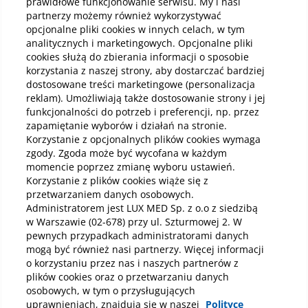
prawidłowe funkcjonowanie serwisu. My i nasi
partnerzy możemy również wykorzystywać
Kup online
opcjonalne pliki cookies w innych celach, w tym
analitycznych i marketingowych. Opcjonalne pliki
cookies służą do zbierania informacji o sposobie
korzystania z naszej strony, aby dostarczać bardziej
Pobierz aplikację mobilną
dostosowane treści marketingowe (personalizacja
reklam). Umożliwiają także dostosowanie strony i jej
funkcjonalności do potrzeb i preferencji, np. przez
zapamiętanie wyborów i działań na stronie.
Korzystanie z opcjonalnych plików cookies wymaga
zgody. Zgoda może być wycofana w każdym
momencie poprzez zmianę wyboru ustawień.
Korzystanie z plików cookies wiąże się z
przetwarzaniem danych osobowych.
Administratorem jest LUX MED Sp. z o.o z siedzibą
w Warszawie (02-678) przy ul. Szturmowej 2. W
pewnych przypadkach administratorami danych
mogą być również nasi partnerzy. Więcej informacji
o korzystaniu przez nas i naszych partnerów z
plików cookies oraz o przetwarzaniu danych
osobowych, w tym o przysługujących
uprawnieniach, znajdują się w naszej
Polityce