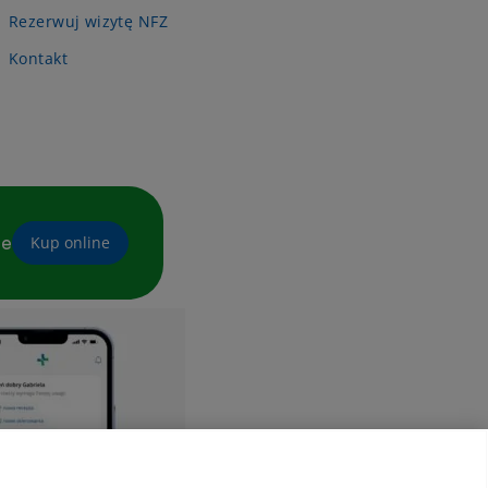
Rezerwuj wizytę NFZ
Kontakt
ne
Kup online