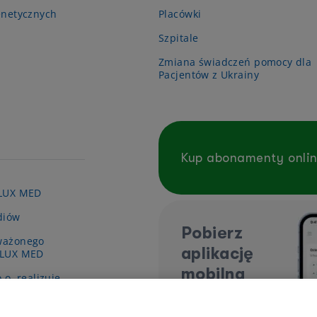
enetycznych
Placówki
Szpitale
Zmiana świadczeń pomocy dla
Pacjentów z Ukrainy
Kup abonamenty onli
 LUX MED
diów
Pobierz
ważonego
aplikację
 LUX MED
mobilną
.o. realizuje
y pn. „Wsparcie
ieki zdrowotnej