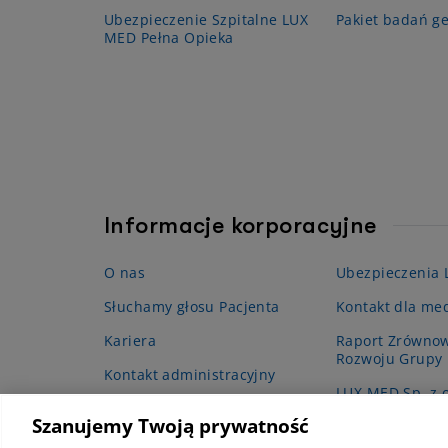
Ubezpieczenie Szpitalne LUX
Pakiet badań g
MED Pełna Opieka
Informacje korporacyjne
O nas
Ubezpieczenia
Słuchamy głosu Pacjenta
Kontakt dla me
Kariera
Raport Zrówno
Rozwoju Grupy
Kontakt administracyjny
LUX MED Sp. z o
Projekt grantow
Szanujemy Twoją prywatność
podstawowej op
(POZ)”