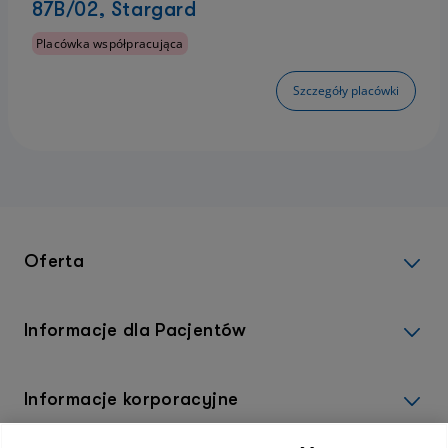
87B/02, Stargard
Placówka współpracująca
Szczegóły placówki
Oferta
Informacje dla Pacjentów
Informacje korporacyjne