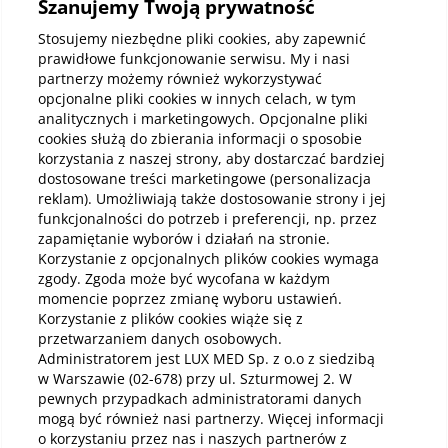
Szanujemy Twoją prywatność
Kup abonamenty online
Stosujemy niezbędne pliki cookies, aby zapewnić
prawidłowe funkcjonowanie serwisu. My i nasi
partnerzy możemy również wykorzystywać
Kup online
opcjonalne pliki cookies w innych celach, w tym
analitycznych i marketingowych. Opcjonalne pliki
cookies służą do zbierania informacji o sposobie
korzystania z naszej strony, aby dostarczać bardziej
Pobierz aplikację mobilną
dostosowane treści marketingowe (personalizacja
reklam). Umożliwiają także dostosowanie strony i jej
funkcjonalności do potrzeb i preferencji, np. przez
zapamiętanie wyborów i działań na stronie.
Korzystanie z opcjonalnych plików cookies wymaga
zgody. Zgoda może być wycofana w każdym
momencie poprzez zmianę wyboru ustawień.
Korzystanie z plików cookies wiąże się z
przetwarzaniem danych osobowych.
Administratorem jest LUX MED Sp. z o.o z siedzibą
w Warszawie (02-678) przy ul. Szturmowej 2. W
pewnych przypadkach administratorami danych
mogą być również nasi partnerzy. Więcej informacji
o korzystaniu przez nas i naszych partnerów z