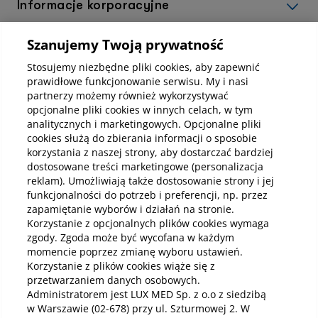
Informacje korporacyjne
Szanujemy Twoją prywatność
Kup abonamenty online
Stosujemy niezbędne pliki cookies, aby zapewnić
prawidłowe funkcjonowanie serwisu. My i nasi
partnerzy możemy również wykorzystywać
Kup online
opcjonalne pliki cookies w innych celach, w tym
analitycznych i marketingowych. Opcjonalne pliki
cookies służą do zbierania informacji o sposobie
korzystania z naszej strony, aby dostarczać bardziej
Pobierz aplikację mobilną
dostosowane treści marketingowe (personalizacja
reklam). Umożliwiają także dostosowanie strony i jej
funkcjonalności do potrzeb i preferencji, np. przez
zapamiętanie wyborów i działań na stronie.
Korzystanie z opcjonalnych plików cookies wymaga
zgody. Zgoda może być wycofana w każdym
momencie poprzez zmianę wyboru ustawień.
Korzystanie z plików cookies wiąże się z
przetwarzaniem danych osobowych.
Administratorem jest LUX MED Sp. z o.o z siedzibą
w Warszawie (02-678) przy ul. Szturmowej 2. W