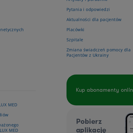
Pytania i odpowiedzi
Aktualności dla pacjentów
enetycznych
Placówki
Szpitale
Zmiana świadczeń pomocy dla
Pacjentów z Ukrainy
Kup abonamenty onli
 LUX MED
diów
Pobierz
ważonego
aplikację
 LUX MED