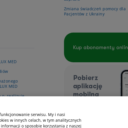
Zmiana świadczeń pomocy dla
Pacjentów z Ukrainy
Kup abonamenty onli
 LUX MED
diów
Pobierz
ważonego
aplikację
 LUX MED
mobilną
.o. realizuje
y pn. „Wsparcie
ieki zdrowotnej
funkcjonowanie serwisu. My i nasi
kies w innych celach, w tym analitycznych
 informacji o sposobie korzystania z naszej