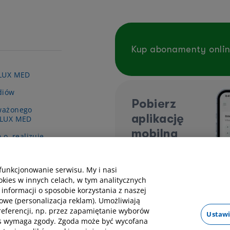
Kup abonamenty onli
 LUX MED
diów
Pobierz
ważonego
aplikację
 LUX MED
mobilną
.o. realizuje
y pn. „Wsparcie
ieki zdrowotnej
funkcjonowanie serwisu. My i nasi
kies w innych celach, w tym analitycznych
 informacji o sposobie korzystania z naszej
owe (personalizacja reklam). Umożliwiają
preferencji, np. przez zapamiętanie wyborów
Ustawi
kies wymaga zgody. Zgoda może być wycofana