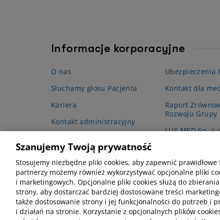
Informacje korporacyjne
O nas
Ubezpieczenia
Słuchamy głosu Pacjenta
Kontakt dla me
Kariera
Raport Zrówno
Rozwoju Grupy
Kontakt administracyjny
LUX MED Sp. z o
Projekt grantow
Szanujemy Twoją prywatność
podstawowej op
(POZ)”
Stosujemy niezbędne pliki cookies, aby zapewnić prawidłowe 
partnerzy możemy również wykorzystywać opcjonalne pliki coo
i marketingowych. Opcjonalne pliki cookies służą do zbierania
strony, aby dostarczać bardziej dostosowane treści marketing
także dostosowanie strony i jej funkcjonalności do potrzeb i 
i działań na stronie. Korzystanie z opcjonalnych plików coo