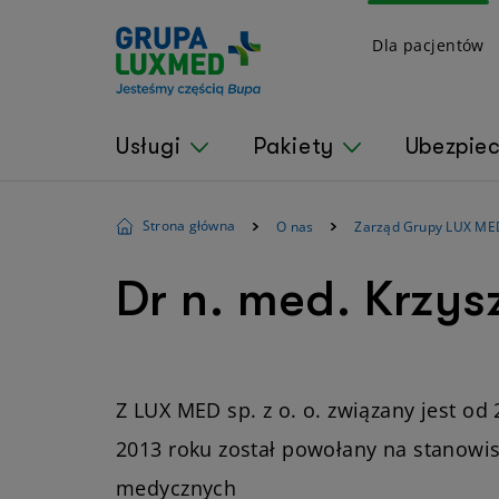
Dla pacjentów
Usługi
Pakiety
Ubezpie
Strona główna
O nas
Zarząd Grupy LUX ME
Dr n. med. Krzys
Z LUX MED sp. z o. o. związany jest od
2013 roku został powołany na stanowis
medycznych