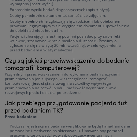
wymagany (patrz wyżej).
Poprzednie wyniki badań diagnostycznych (opis + płyty).
Osoby pełnoletnie dokument tożsamości ze zdjęciem.
Osoby niepełnoletnie zgłaszają się z rodzicem lub opiekunem
prawnym, legitymującym się oryginałem dokumentu upoważnienia
do opieki nad niepełnoletnim.
Pacjenci chorujący na astmę powinni posiadać przy sobie leki
wziewne, stosowane w razie nasilenia duszności. Prosimy o
zgłoszenie się na wizytę 20 min wcześniej, w celu wypełnienia
przed badaniem ankiety medycznej.
Czy są jakieś przeciwwskazania do badania
tomografii komputerowej?
Względnym przeciwwskazaniem do wykonania badań z użyciem
promieniowania jonizującego, w szczególności tomografii
komputerowej,
jest ciąża
, z uwagi na szkodliwy wpływ tego
promieniowania na rozwój płodu i możliwość wystąpienia wad
rozwojowych płodu i dziecka po urodzeniu.
Jak przebiega przygotowanie pacjenta tuż
przed badaniem TK?
Przed badaniem:
Podczas rejestracji na badanie weryfikowane będą Pana/Pani dane
personalne i medyczne na skierowaniu. Upoważniony personel
pracowni przeprowadzi wywiad, dotyczący ewentualnych