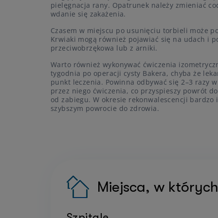
pielęgnacja rany. Opatrunek należy zmieniać cod
wdanie się zakażenia.
Czasem w miejscu po usunięciu torbieli może po
Krwiaki mogą również pojawiać się na udach i p
przeciwobrzękowa lub z arniki.
Warto również wykonywać ćwiczenia izometryczn
tygodnia po operacji cysty Bakera, chyba że lekar
punkt leczenia. Powinna odbywać się 2–3 razy 
przez niego ćwiczenia, co przyspieszy powrót d
od zabiegu. W okresie rekonwalescencji bardzo 
szybszym powrocie do zdrowia.
Miejsca, w których
Szpitale