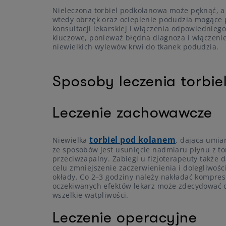
Nieleczona torbiel podkolanowa może pęknąć, a j
wtedy obrzęk oraz ocieplenie podudzia mogące pr
konsultacji lekarskiej i włączenia odpowiednie
kluczowe, ponieważ błędna diagnoza i włączen
niewielkich wylewów krwi do tkanek podudzia.
Sposoby leczenia torbie
Leczenie zachowawcze
torbiel pod kolanem
Niewielka
, dająca umia
ze sposobów jest usunięcie nadmiaru płynu z tor
przeciwzapalny. Zabiegi u fizjoterapeuty także d
celu zmniejszenie zaczerwienienia i dolegliwoś
okłady. Co 2–3 godziny należy nakładać kompres
oczekiwanych efektów lekarz może zdecydować o
wszelkie wątpliwości.
Leczenie operacyjne