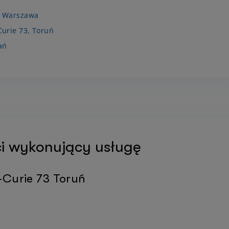
, Warszawa
Curie 73, Toruń
ań
ści wykonujący usługę
-Curie 73 Toruń