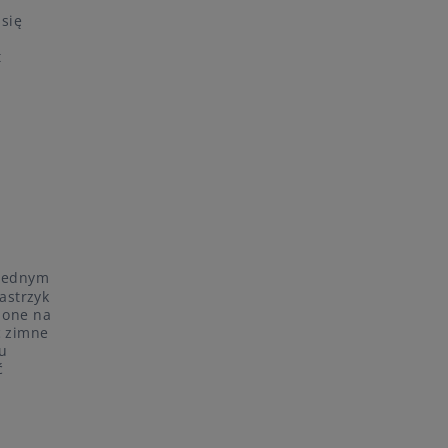
 się
t
 Jednym
astrzyk
ą one na
c zimne
u
ć