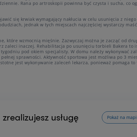
ziennie. Rana po artroskopii powinna być czysta i sucha, co o
jawić się krwiak wymagający nakłucia w celu usunięcia z niego
odudziach, jednak w tych miejscach najczęściej wystarczy maść
e, które wzmocnią mięśnie. Zazwyczaj można je zacząć od dru
z zaleci inaczej. Rehabilitacja po usunięciu torbieli Bakera to i
w tygodniu pod okiem specjalisty. W domu należy wykonywać za
o pełnej sprawności. Aktywność sportowa jest możliwa po 3 mie
istotne jest wykonywanie zaleceń lekarza, ponieważ pomaga to
 zrealizujesz usługę
Pokaż na mapi