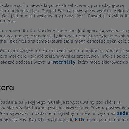
odkolanową. To niewielki guzek zlokalizowany pomiędzy głową
niem półbłoniastym. Torbiel Bakera powstaje w wyniku uszkodz
. Guz jest miękki i wyczuwalny przez skórę. Powoduje dyskomfo
unięcie.
 u rehabilitanta. Niekiedy konieczna jest operacja, zwłaszcza
oruszanie się, drętwienie łydki czy trudności ze zgięciem kola
lana i podniesiona temperatura ciała mogą oznaczać pęknięcie t
ców, osób otyłych lub cierpiących na reumatoidalne zapalenie 
ra może się pojawić także w wyniku przebytych infekcji bakte
internisty
pokazać podczas wizyty u
, który może skierować do
kera
s badania palpacyjnego. Guzek jest wyczuwalny pod skórą, a
a. Skóra wokół torbieli jest zaczerwieniona. W celu postawieni
bada
 Poza wywiadem i badaniem fizykalnym może on wykonać
RTG
 magnetyczny. Rzadziej wykonuje się
, chociaż to badanie 