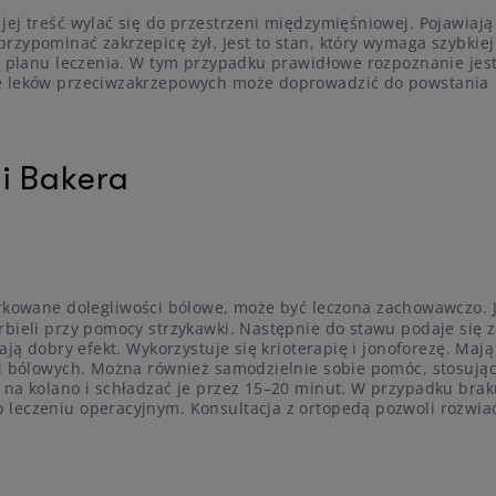
ej treść wylać się do przestrzeni międzymięśniowej. Pojawiają
zypominać zakrzepicę żył. Jest to stan, który wymaga szybkiej
go planu leczenia. W tym przypadku prawidłowe rozpoznanie jes
ie leków przeciwzakrzepowych może doprowadzić do powstania
li Bakera
rkowane dolegliwości bólowe, może być leczona zachowawczo.
bieli przy pomocy strzykawki. Następnie do stawu podaje się z
ają dobry efekt. Wykorzystuje się krioterapię i jonoforezę. Maj
ci bólowych. Można również samodzielnie sobie pomóc, stosują
 na kolano i schładzać je przez 15–20 minut. W przypadku brak
 leczeniu operacyjnym. Konsultacja z ortopedą pozwoli rozwia