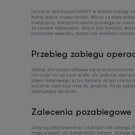
Leczenie operacyjne torbieli w kolanie polega n
której lekarz usuwa torbiel. Blizny są mało wi
tradycyjnej. Klasyczna operacja polega na usunię
ze stawem kolanowym. Blizna jest bardziej wido
podstawie wywiadu, badań czy wielkości torbieli
Przebieg zabiegu opera
Zabieg artroskopii odbywa się ze znieczuleniem
nie czuje nic od pasa w dół, ale podczas operac
stawu kolanowego przez kamerę, dzięki czemu m
leczenia. Operacja trwa ok. godziny. Po jej zako
wypisywany do domu.
Zalecenia pozabiegowe
Szwy są zdejmowane po 14 dniach od zabiegu. Ta
mogą pojawić się dolegliwości bólowe, dlatego