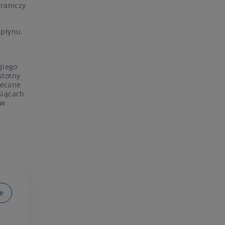
graniczy
 płynu.
giego
stotny
lecane
siącach
 w
e