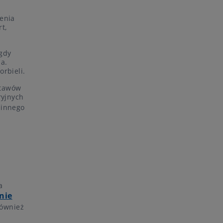
enia
rt,
 gdy
na.
orbieli.
stawów
ryjnych
 innego
a
nie
również