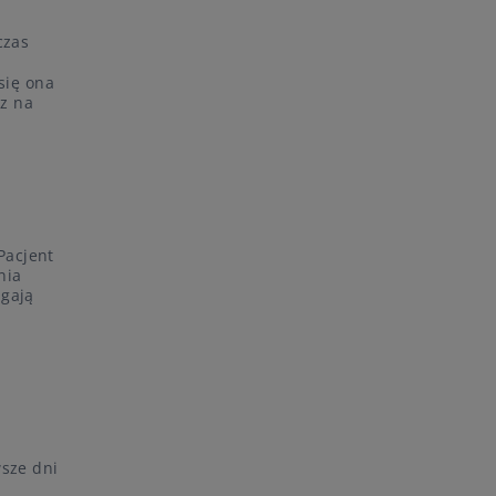
czas
się ona
rz na
Pacjent
nia
agają
wsze dni