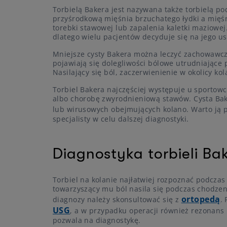
Torbielą Bakera jest nazywana także torbielą p
przyśrodkową mięśnia brzuchatego łydki a mięś
torebki stawowej lub zapalenia kaletki maziowej
dlatego wielu pacjentów decyduje się na jego us
Mniejsze cysty Bakera można leczyć zachowawczo
pojawiają się dolegliwości bólowe utrudniające p
Nasilający się ból, zaczerwienienie w okolicy ko
Torbiel Bakera najczęściej występuje u sportow
albo chorobę zwyrodnieniową stawów. Cysta Bake
lub wirusowych obejmujących kolano. Warto ją 
specjalisty w celu dalszej diagnostyki.
Diagnostyka torbieli Ba
Torbiel na kolanie najłatwiej rozpoznać podcza
towarzyszący mu ból nasila się podczas chodzeni
ortopedą
diagnozy należy skonsultować się z
.
USG
, a w przypadku operacji również rezonans
pozwala na diagnostykę.