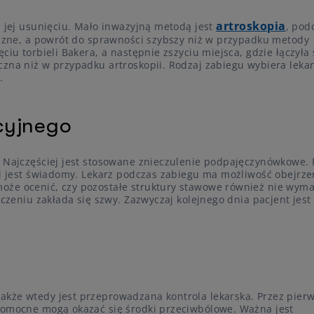
artroskopia
a jej usunięciu. Mało inwazyjną metodą jest
, pod
doczne, a powrót do sprawności szybszy niż w przypadku metody
ciu torbieli Bakera, a następnie zszyciu miejsca, gdzie łączyła 
czna niż w przypadku artroskopii. Rodzaj zabiegu wybiera leka
.
cyjnego
. Najczęściej jest stosowane znieczulenie podpajęczynówkowe. 
ji jest świadomy. Lekarz podczas zabiegu ma możliwość obejrze
oże ocenić, czy pozostałe struktury stawowe również nie wym
ńczeniu zakłada się szwy. Zazwyczaj kolejnego dnia pacjent jest
kże wtedy jest przeprowadzana kontrola lekarska. Przez pier
 pomocne mogą okazać się środki przeciwbólowe. Ważna jest