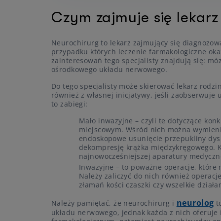
Czym zajmuje się lekarz
Neurochirurg to lekarz zajmujący się diagnozo
przypadku których leczenie farmakologiczne oka
zainteresowań tego specjalisty znajdują się: m
ośrodkowego układu nerwowego.
Do tego specjalisty może skierować lekarz rodzi
również z własnej inicjatywy, jeśli zaobserwuje
to zabiegi:
Mało inwazyjne – czyli te dotyczące kon
miejscowym. Wśród nich można wymienić
endoskopowe usunięcie przepukliny dys
dekompresję krążka międzykręgowego. K
najnowocześniejszej aparatury medyczn
Inwazyjne – to poważne operacje, któr
Należy zaliczyć do nich również operac
złamań kości czaszki czy wszelkie dział
neurolog
Należy pamiętać, że neurochirurg i
t
układu nerwowego, jednak każda z nich oferuje 