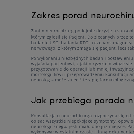
Zakres porad neurochir
Zanim neurochirurg podejmie decyzję o sposobi
którym zgłosił się Pacjent. Do zlecanych przez t
badanie USG, badania RTG i rezonans magnetyczn
nerwowego, z którym zmaga się pacjent, lecz ta
Po wykonaniu niezbędnych badań i postawieniu 
wyjaśnia pacjentowi, z jakim ryzykiem wiąże się
przygotowanie do operacji lub mniej inwazyjneg
morfologii krwi i przeprowadzeniu konsultacji a
neurolog – może zalecić terapię farmakologiczną
Jak przebiega porada n
Konsultacja u neurochirurga rozpoczyna się od
opisać wszystkie niepokojące symptomy, opowied
neurologicznego, jeśli miało ono już miejsce. P
wykonywał w ostatnim czasie, i inną dokumenta