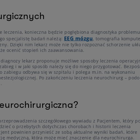
urgicznych
e leczenia, konieczna będzie pogłębiona diagnostyka problemu
EEG mózgu
ego specjalistę badań należą:
, tomografia komput
y. Dzięki nim lekarz może nie tylko rozpoznać schorzenie uk
kże ocenić stopień ich zaawansowania.
diagnozy lekarz proponuje możliwe sposoby leczenia operacyj
 zabieg i w jaki sposób należy się do niego przygotować. Bezpo
o zabiegu odbywa się w szpitalu i polega m.in. na wykonaniu
nestezjologicznej. Po zakończeniu leczenia neurochirurg – podo
.
eurochirurgiczna?
 przeprowadzenia szczegółowego wywiadu z Pacjentem, który p
zieć o przebytych dotychczas chorobach i historii leczenia
acjent powinien przynieść ze sobą aktualne wyniki badań, które
cję medyczną, która może mieć znaczenie dla neurochirurga.