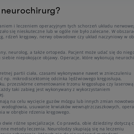
 neurochirurg?
waniem i leczeniem operacyjnym tych schorzeń układu nerwowe
zało się nieskuteczne lub w ogóle nie było zalecane. W obszar
ózg, rdzeń kręgowy, nerwy obwodowe czy układ naczyniowy w o
nny, neurolog, a także ortopeda. Pacjent może udać się do nieg
 u siebie niepokojące objawy. Operacje, które wykonują neuroch
kretnej partii ciała, czasami wykonywane nawet w znieczuleniu
 np. mikrodiscektomię odcinka lędźwiowego kręgosłupa,
ku, przezskórne cementowanie trzonu kręgosłupa czy laserową
ażdy taki zabieg jest wykonywany z wykorzystaniem
ej.
e mają na celu wycięcie guzów mózgu lub innych zmian nowotwo
je wodogłowia, usuwanie krwiaków wewnątrzczaszkowych, opera
ania w obrębie rdzenia kręgowego.
o dwie różne specjalizacje. Co prawda, obie dziedziny dotyczą 
inne metody leczenia. Neurolodzy skupiają się na leczeniu