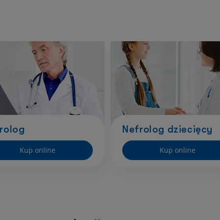
rolog
Nefrolog dziecięcy
Kup online
Kup online