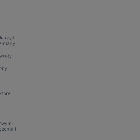
karżyli
 zmiany
awroty
oby
które
nowymi
ężenia i