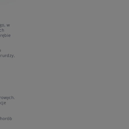
go, w
ach
brębie
o
irurdzy,
rowych.
cje
chorób