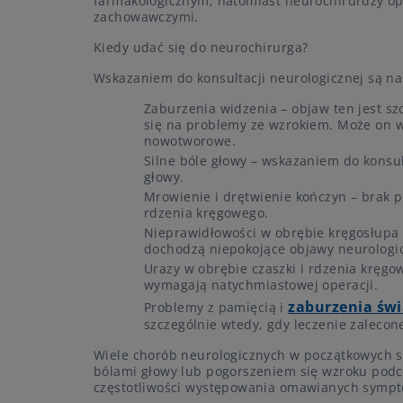
farmakologicznym, natomiast neurochirurdzy ope
zachowawczymi.
Kiedy udać się do neurochirurga?
Wskazaniem do konsultacji neurologicznej są n
Zaburzenia widzenia – objaw ten jest szc
się na problemy ze wzrokiem. Może on 
nowotworowe.
Silne bóle głowy – wskazaniem do konsul
głowy.
Mrowienie i drętwienie kończyn – brak
rdzenia kręgowego.
Nieprawidłowości w obrębie kręgosłupa
dochodzą niepokojące objawy neurologic
Urazy w obrębie czaszki i rdzenia kręgo
wymagają natychmiastowej operacji.
zaburzenia św
Problemy z pamięcią i
szczególnie wtedy, gdy leczenie zalecon
Wiele chorób neurologicznych w początkowych s
bólami głowy lub pogorszeniem się wzroku podcz
częstotliwości występowania omawianych symp