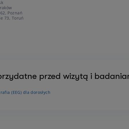
sk
Kraków
262, Poznań
ie 73, Toruń
przydatne przed wizytą i badania
rafia (EEG) dla dorosłych