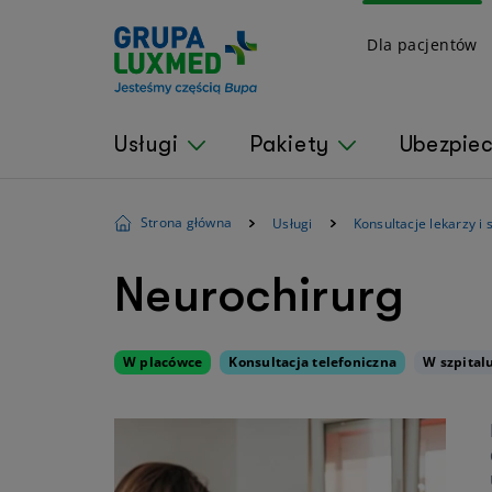
Dla pacjentów
Usługi
Pakiety
Ubezpie
Strona główna
Usługi
Konsultacje lekarzy i 
Neurochirurg
W placówce
Konsultacja telefoniczna
W szpital