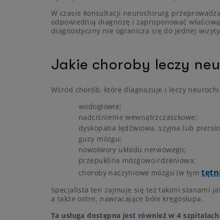
W czasie konsultacji neurochirurg przeprowadza 
odpowiednią diagnozę i zaproponować właściwą
diagnostyczny nie ogranicza się do jednej wizyty
Jakie choroby leczy neu
Wśród chorób, które diagnozuje i leczy neurochir
wodogłowie;
nadciśnienie wewnątrzczaszkowe;
dyskopatia lędźwiowa, szyjna lub piers
guzy mózgu;
nowotwory układu nerwowego;
przepuklina mózgowo-rdzeniowa;
tętn
choroby naczyniowe mózgu (w tym
Specjalista ten zajmuje się też takimi stanami 
a także ostre, nawracające bóle kręgosłupa.
Ta usługa dostępna jest również w 4 szpitalac