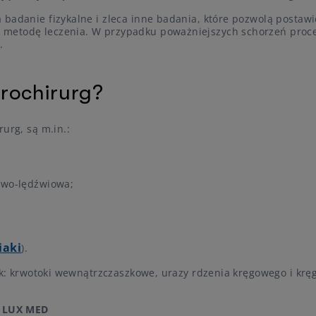
badanie fizykalne i zleca inne badania, które pozwolą postawi
 metodę leczenia. W przypadku poważniejszych schorzeń proc
.
rochirurg?
urg, są m.in.:
iowo-lędźwiowa;
iaki
).
jak: krwotoki wewnątrzczaszkowe, urazy rdzenia kręgowego i krę
h LUX MED