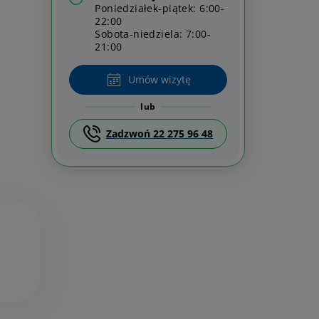
Poniedziałek-piątek: 6:00-
22:00
Sobota-niedziela: 7:00-
21:00
Umów wizytę
lub
Zadzwoń 22 275 96 48