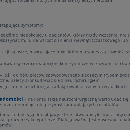
rują schorzenia, których nie da się wyleczyć metodami
astępujące symptomy:
zególnie niepokojący u pacjentów, którzy nigdy wcześniej nie s
wskazywać m.in. na wzrost ciśnienia wewnątrzczaszkowego lub
tacji są ostre, nawracające bóle, którym towarzyszą również z
 poprawnego czucia w obrębie kończyn może wskazywać na chor
 – jeśli do bólu pleców spowodowanego siedzącym trybem życia
zne, należy skonsultować się z neurochirurgiem.
wego – do neurochirurga trafiają również osoby po wypadkach, 
iadomości
– na konsultację neurochirurgiczną warto udać się
e przez neurologa nie przynosi zadowalających rezultatów.
tadiach daje łagodne objawy, które łatwo pomylić np. z migre
as pracy przy komputerze. Dlatego ważna jest obserwacja nat
tomów.