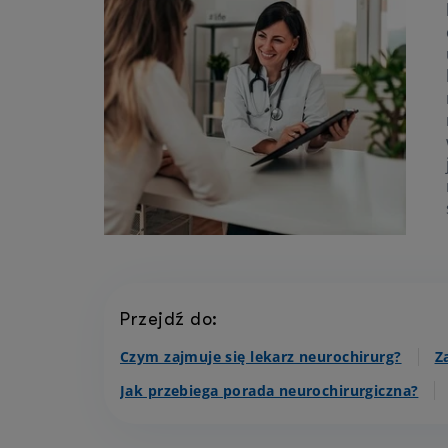
Przejdź do:
Czym zajmuje się lekarz neurochirurg?
Z
Jak przebiega porada neurochirurgiczna?