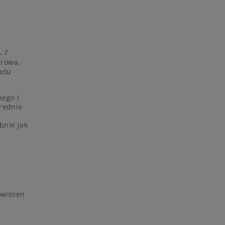
, z
erowa,
ładu
nego i
średnie
bnie jak
owinien