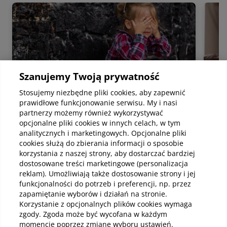
Szanujemy Twoją prywatność
Stosujemy niezbędne pliki cookies, aby zapewnić
prawidłowe funkcjonowanie serwisu. My i nasi
partnerzy możemy również wykorzystywać
opcjonalne pliki cookies w innych celach, w tym
Psychologia
Psyc
analitycznych i marketingowych. Opcjonalne pliki
Rodzaje masturbacji dziecięcej – co
Poc
cookies służą do zbierania informacji o sposobie
mieści się w normie rozwojowej
na 
korzystania z naszej strony, aby dostarczać bardziej
Masturbacja dziecięca to zachowania
Lęk
dostosowane treści marketingowe (personalizacja
polegające na stymulowaniu przez dziecko
mięś
reklam). Umożliwiają także dostosowanie strony i jej
własnego ciała, w tym okolic intymnych, w
nar
funkcjonalności do potrzeb i preferencji, np. przez
celu uzyskania przyjemnych doznań. Temat
gine
zapamiętanie wyborów i działań na stronie.
ten często budzi niepokój i wiele pytań u
mier
Korzystanie z opcjonalnych plików cookies wymaga
Czytaj
Czy
rodziców oraz opiekunów, głównie dlatego, że
wiel
zgody. Zgoda może być wycofana w każdym
kojarzy się z seksualnością osób dorosłych.
pop
momencie poprzez zmianę wyboru ustawień.
Warto jednak podkreślić, że w przypadku
stro