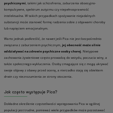
psychicznymi
, takimi jak schizofrenia, zaburzenia obsesyjno-
kompulsywne, spektrum autyzmu czy niepełnosprawność
intelektualna. W takich przypadkach spożywanie niejadalnych
substancji może stanowić formę radzenia sobie z objawami choroby
lub napięciem emocjonalnym.
Warto jednak podkreślić, że nawet jeśli Pica nie jest bezpośrednio
związana z zaburzeniem psychicznym,
jej obecność może silnie
oddziaływać na zdrowie psychiczne osoby chorej
. Nietypowe
zachowania żywieniowe często prowadzą do wstydu, poczucia winy, a
także społecznego wykluczenia. Osoby zmagające się z mogą ukrywać
swoje objawy z obawy przed oceną, a nierzadko stają się obiektem
drwin czy niezrozumienia ze strony otoczenia.
Jak często występuje Pica?
Dokładne określenie częstotliwości występowania Pica w ogólnej
populacji jest trudne, ponieważ wiele przypadków może pozostawać