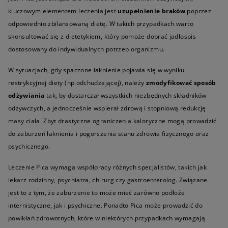
kluczowym elementem leczenia jest
uzupełnienie braków
poprzez
odpowiednio zbilansowaną dietę. W takich przypadkach warto
skonsultować się z dietetykiem, który pomoże dobrać jadłospis
dostosowany do indywidualnych potrzeb organizmu.
W sytuacjach, gdy spaczone łaknienie pojawia się w wyniku
restrykcyjnej diety (np.odchudzającej), należy
zmodyfikować sposób
odżywiania
tak, by dostarczał wszystkich niezbędnych składników
odżywczych, a jednocześnie wspierał zdrową i stopniową redukcję
masy ciała. Zbyt drastyczne ograniczenia kaloryczne mogą prowadzić
do zaburzeń łaknienia i pogorszenia stanu zdrowia fizycznego oraz
psychicznego.
Leczenie Pica wymaga współpracy różnych specjalistów, takich jak
lekarz rodzinny, psychiatra, chirurg czy gastroenterolog. Związane
jest to z tym, że zaburzenie to może mieć zarówno podłoże
internistyczne, jak i psychiczne. Ponadto Pica może prowadzić do
powikłań zdrowotnych, które w niektórych przypadkach wymagają