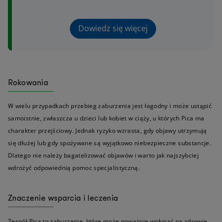
Dowiedz się więcej
Rokowania
W wielu przypadkach przebieg zaburzenia jest łagodny i może ustąpić
samoistnie, zwłaszcza u dzieci lub kobiet w ciąży, u których Pica ma
charakter przejściowy. Jednak ryzyko wzrasta, gdy objawy utrzymują
się dłużej lub gdy spożywane są wyjątkowo niebezpieczne substancje.
Dlatego nie należy bagatelizować objawów i warto jak najszybciej
wdrożyć odpowiednią pomoc specjalistyczną.
Znaczenie wsparcia i leczenia
Zespół Pica to zaburzenie, które może poważnie wpłynąć na zdrowie