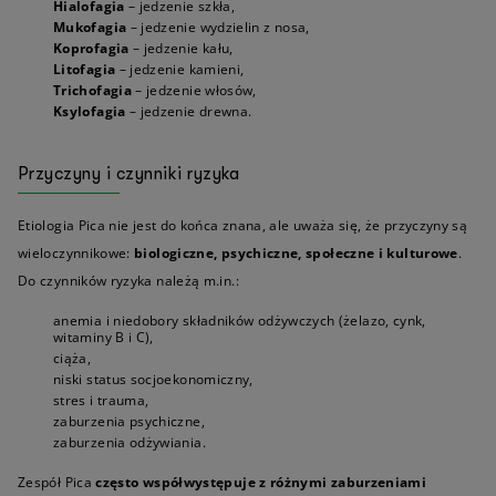
Hialofagia
– jedzenie szkła,
Mukofagia
– jedzenie wydzielin z nosa,
Koprofagia
– jedzenie kału,
Litofagia
– jedzenie kamieni,
Trichofagia
– jedzenie włosów,
Ksylofagia
– jedzenie drewna.
Przyczyny i czynniki ryzyka
Etiologia Pica nie jest do końca znana, ale uważa się, że przyczyny są
wieloczynnikowe:
biologiczne, psychiczne, społeczne i kulturowe
.
Do czynników ryzyka należą m.in.:
anemia i niedobory składników odżywczych (żelazo, cynk,
witaminy B i C),
ciąża,
niski status socjoekonomiczny,
stres i trauma,
zaburzenia psychiczne,
zaburzenia odżywiania.
Zespół Pica
często współwystępuje z różnymi zaburzeniami