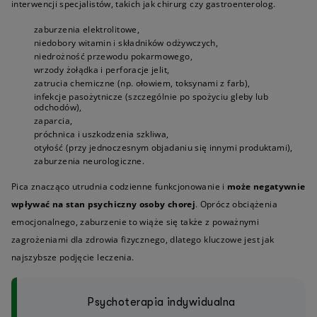
interwencji specjalistów, takich jak chirurg czy gastroenterolog.
zaburzenia elektrolitowe,
niedobory witamin i składników odżywczych,
niedrożność przewodu pokarmowego,
wrzody żołądka i perforacje jelit,
zatrucia chemiczne (np. ołowiem, toksynami z farb),
infekcje pasożytnicze (szczególnie po spożyciu gleby lub
odchodów),
zaparcia,
próchnica i uszkodzenia szkliwa,
otyłość (przy jednoczesnym objadaniu się innymi produktami),
zaburzenia neurologiczne.
Pica znacząco utrudnia codzienne funkcjonowanie i
może negatywnie
wpływać na stan psychiczny osoby chorej
. Oprócz obciążenia
emocjonalnego, zaburzenie to wiąże się także z poważnymi
zagrożeniami dla zdrowia fizycznego, dlatego kluczowe jest jak
najszybsze podjęcie leczenia.
Psychoterapia indywidualna