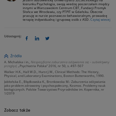
Jestem absolwentką Uniwersytetu Szczecińskiego na
kierunku Psychologia, swoją wiedzę poszerzałam między
innymi w Warszawskim Centrum CBT, Fundacji Promyk
Słońca we Wrocławiu, czy PTPIT w Gdańsku. Obecnie
pracuję w nurcie poznawczo-behawioralnym, prowadzę
terapię indywidualną i grupową osób z ASD.
Czytaj wiecej
Udostępnij:
Źródła
A. Michalska i in.,
Niespecyficzne zaburzenia odżywiania się – subiektywny
przegląd,
„Psychiatria Polska” 2016, nr 50, s. 497–507
Walker H.K., Hall W.D., Hurst J.W., Clinical Methods: The History,
Physical, and Laboratory Examinations, Boston Butterworths, 1990.
Jabłońska E., Błądkowska K., Bronkowska M.: Zaburzenia odżywiania
jako problem zdrowotny i psychospołeczny, Kosmos. Problemy nauk
biologicznych. Polskie Towarzystwo Przyrodników im. Kopernika, nr
1/2019
Zobacz także