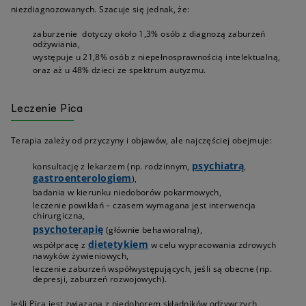
niezdiagnozowanych. Szacuje się jednak, że:
zaburzenie dotyczy około 1,3% osób z diagnozą zaburzeń
odżywiania,
występuje u 21,8% osób z niepełnosprawnością intelektualną,
oraz aż u 48% dzieci ze spektrum autyzmu.
Leczenie Pica
Terapia zależy od przyczyny i objawów, ale najczęściej obejmuje:
psychiatrą
konsultację z lekarzem (np. rodzinnym,
,
gastroenterologiem
),
badania w kierunku niedoborów pokarmowych,
leczenie powikłań – czasem wymagana jest interwencja
chirurgiczna,
psychoterapię
(głównie behawioralną),
dietetykiem
współpracę z
w celu wypracowania zdrowych
nawyków żywieniowych,
leczenie zaburzeń współwystępujących, jeśli są obecne (np.
depresji, zaburzeń rozwojowych).
Jeśli Pica jest związana z niedoborem składników odżywczych,