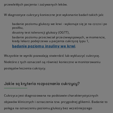
przewlekłych pacjenta i zażywanych leków.
W diagnostyce cukrzycy konieczne jest wykonanie badań takich jak:
badanie poziomu glukozy we krwi - wykonuje się je na czczo i po
posiłku,
doustny test tolerancji glukozy (OGTT),
badanie poziomu przeciwciał przeciwwyspowych, w momencie,
kiedy lekarz podejrzewa u pacjenta cukrzycę typu 1,
badanie poziomu insuliny we krwi
.
Wszystkie te wyniki pozwalają stwierdzić lub wykluczyć cukrzycę.
Niektóre z tych oznaczeń są również konieczne w monitorowaniu
postępów leczenia cukrzycy.
Jakie są kryteria rozpoznania cukrzycy?
Cukrzyca jest diagnozowana na podstawie charakterystycznych
objawów klinicznych i oznaczenia tzw. przygodnej glikemii. Badanie to
polega na oznaczeniu poziomu glukozy bez wcześniejszego