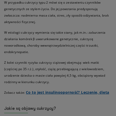
W przypadku cukrzycy typu 2 mówi się o zestawieniu czynników
genetycznych ze stylem życia. Do jej powstania predysponują
zwłaszcza: nadmierna masa ciała, stres, zły sposób odżywiania, brak
aktywności fizycznej.
W etiologii cukrzycy wymienia się takie stany, jak m.in.: zaburzenia
działania komórek β uwarunkowane genetycznie, cukrzycę
noworodkową, choroby wewnątrzwydzielniczej części trzustki,
endokrynopatie.
Z kolei czynniki ryzyka cukrzycy ciążowej obejmują: wiek matki
(częściej po 35 r.ż.), otyłość, ciążę przebiegającą z wielowodziem,
urodzenie dziecka o masie ciała powyżej 4,5 kg, obciążony wywiad
rodzinny w kierunku cukrzycy.
Co to jest insulinooporność? Leczenie, dieta
Zobacz także:
Jakie są objawy cukrzycy?