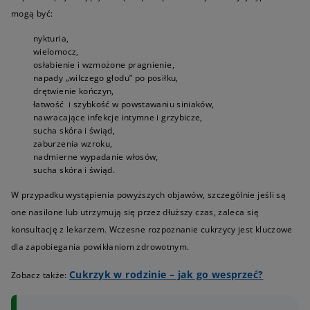
mogą być:
nykturia,
wielomocz,
osłabienie i wzmożone pragnienie,
napady „wilczego głodu” po posiłku,
drętwienie kończyn,
łatwość i szybkość w powstawaniu siniaków,
nawracające infekcje intymne i grzybicze,
sucha skóra i świąd,
zaburzenia wzroku,
nadmierne wypadanie włosów,
sucha skóra i świąd.
W przypadku wystąpienia powyższych objawów, szczególnie jeśli są
one nasilone lub utrzymują się przez dłuższy czas, zaleca się
konsultację z lekarzem. Wczesne rozpoznanie cukrzycy jest kluczowe
dla zapobiegania powikłaniom zdrowotnym.
Cukrzyk w rodzinie – jak go wesprzeć?
Zobacz także: