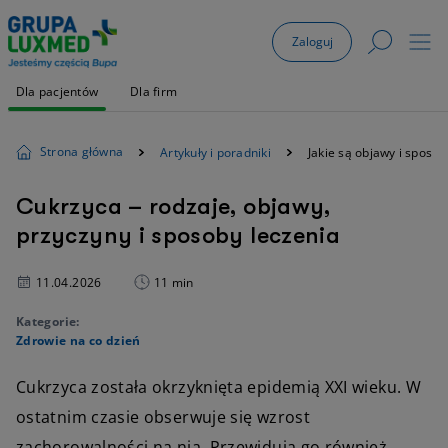
Zaloguj
Dla pacjentów
Dla firm
Strona główna
Artykuły i poradniki
Jakie są objawy i sposob
Cukrzyca – rodzaje, objawy,
przyczyny i sposoby leczenia
11.04.2026
11 min
Kategorie:
Zdrowie na co dzień
Cukrzyca została okrzyknięta epidemią XXI wieku. W
ostatnim czasie obserwuje się wzrost
zachorowalności na nią. Przewidują go również