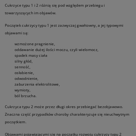
Cukrzyce typu 1 i 2 różnią się pod względem przebiegu i
towarzyszących im objawów.
Początek cukrzycy typu 1 jest zazwyczaj gwałtowny, a jej typowymi
objawami są:
wzmożone pragnienie,
oddawanie dużej ilości moczu, czyli wielomocz,
spadek masy ciała
silny głód,
senność,
osłabienie,
odwodnienie,
zaburzenia elektrolitowe,
wymioty,
ból brzucha.
Cukrzyca typu 2 może przez długi okres przebiegać bezobjawowo.
Znaczna część przypadków choroby charakteryzuje się nieuchwytnym
początkiem.
Objawami pojawiającymi się na początku rozwoju cukrzycy typu 2