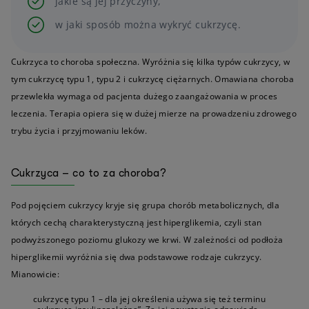
jakie są jej przyczyny,
w jaki sposób można wykryć cukrzycę.
Cukrzyca to choroba społeczna. Wyróżnia się kilka typów cukrzycy, w
tym cukrzycę typu 1, typu 2 i cukrzycę ciężarnych. Omawiana choroba
przewlekła wymaga od pacjenta dużego zaangażowania w proces
leczenia. Terapia opiera się w dużej mierze na prowadzeniu zdrowego
trybu życia i przyjmowaniu leków.
Cukrzyca – co to za choroba?
Pod pojęciem cukrzycy kryje się grupa chorób metabolicznych, dla
których cechą charakterystyczną jest hiperglikemia, czyli stan
podwyższonego poziomu glukozy we krwi. W zależności od podłoża
hiperglikemii wyróżnia się dwa podstawowe rodzaje cukrzycy.
Mianowicie:
cukrzycę typu 1 – dla jej określenia używa się też terminu