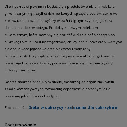
Dieta cukrzyka powinna składać się z produktów o niskim indeksie
glikemicznym (Ig), czyli takich, po których spożyciu poziom cukru we
krwi wzrasta powoli. Im wyższy wskaźnik Ig, tym szybciej glukoza
dostaje się do krwiobiegu. Produkty z niższym indeksem
glikemicznym, które powinny się znaleźć w diecie osób chorych na
cukrzycę to m.in.: rośliny strączkowe, chudy nabiał oraz drób, warzywa
zielone, owoce jagodowe oraz pieczywo i makarony
pełnoziarniste.Przyrządzając potrawy należy unikać rozgotowania
poszczególnych składników, ponieważ one mają znacznie wyższy
indeks glikemiczny.
Dobrze dobrane produkty w diecie, dostarczą do organizmu wielu
składników odżywczych, wzmocnią odporność, a co za tym idzie
poprawią jakość życia i kondycję.
Dieta w cukrzycy - zalecenia dla cukrzyków
Zobacz także:
Podsumowanie