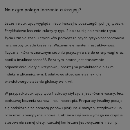
Na czym polega leczenie cukrzycy?
Leczenie cukrzycy wygląda nieco inaczej w poszczególnych jej typach.
Przykładowo leczenie cukrzycy typu 2 opiera się na zmianie trybu
życia i zmniejszaniu czynników podwyższających ryzyko zachorowania
na choroby układu krążenia. Ważnym elementem jest aktywność
fizyczna, która w znacznym stopniu przyczynia się do utraty wagi oraz
obniża insulinooporność. Poza tym istotne jest stosowanie
odpowiedniej diety cukrzycowej, opartej na produktach o niskim
indeksie glikemicznym. Dodatkowo stosowane są leki dla
prawidłowego stężenia glukozy we krwi.
W przypadku cukrzycy typu 1 zdrowy styl życia jest równie ważny, lecz
podstawę leczenia stanowi insulinoterapia. Preparaty insuliny podaje
się podskórnie za pomocą penów (piór) insulinowych, strzykawek lub
przy użyciu pompy insulinowej. Cukrzyca ciążowa wymaga najczęściej
stosowania samej diety, rzadziej konieczne jest włączenie insuliny.