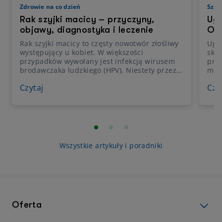
Zdrowie na co dzień
Szcz
Rak szyjki macicy – przyczyny,
Ugr
objawy, diagnostyka i leczenie
Obj
Rak szyjki macicy to częsty nowotwór złośliwy
Ugry
występujący u kobiet. W większości
skór
przypadków wywołany jest infekcją wirusem
prak
brodawczaka ludzkiego (HPV). Niestety przez
mom
długi czas nie daje żadnych specyficznych
zauw
Czytaj
Czy
objawów, dlatego też tak ważne są regularne
prz
badania profilaktyczne i kontrolne wizyty u
ślad
ginekologa, by wcześnie wykryć rozwój raka i
ale 
rozpocząć odpowiednie leczenie.
prz
kle
spad
najc
Wszystkie artykuły i poradniki
nisk
skór
nimi
par
Oferta