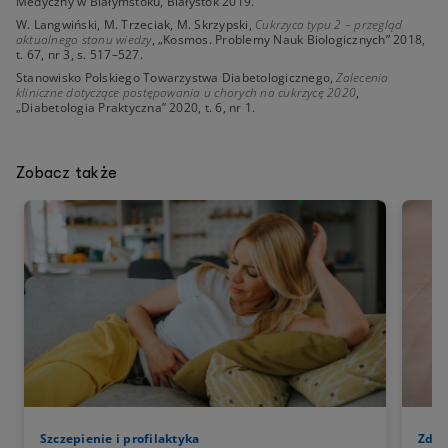
Medyczny w Białymstoku, Białystok 2019.
W. Langwiński, M. Trzeciak, M. Skrzypski,
Cukrzyca typu 2 – przegląd
aktualnego stanu wiedzy
, „Kosmos. Problemy Nauk Biologicznych” 2018,
t. 67, nr 3, s. 517–527.
Stanowisko Polskiego Towarzystwa Diabetologicznego,
Zalecenia
kliniczne dotyczące postępowania u chorych na cukrzycę 2020
,
„Diabetologia Praktyczna” 2020, t. 6, nr 1.
Zobacz także
Szczepienie i profilaktyka
Zdro