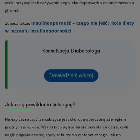
wielu przypadkach zażywanie tego leku doprowadza do unormowania
glikemii.
Insulinooporność – czego nie jeść? Rola diety
Zobacz także:
w leczeniu insulinooporności
Konsultacja Diabetologa
Dowiedz się więcej
Jakie są powikłania cukrzycy?
Należy zaznaczyć, że cukrzyca jest chorobą obarczoną szeregiem
groźnych powikłań. Wśród nich wymienia się powikłania ostre, czyli
nagle pojawiające się stany zaburzenia metabolicznego, jak np.