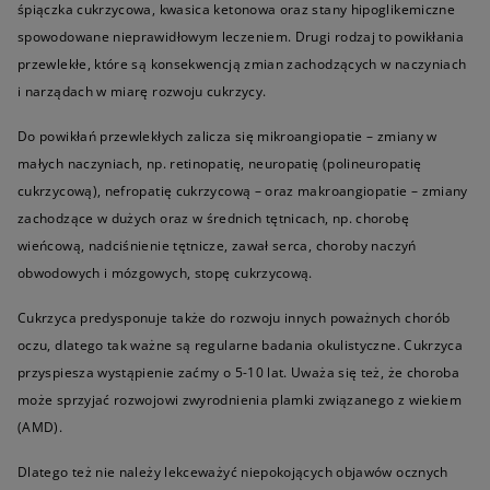
śpiączka cukrzycowa, kwasica ketonowa oraz stany hipoglikemiczne
spowodowane nieprawidłowym leczeniem. Drugi rodzaj to powikłania
przewlekłe, które są konsekwencją zmian zachodzących w naczyniach
i narządach w miarę rozwoju cukrzycy.
Do powikłań przewlekłych zalicza się mikroangiopatie – zmiany w
małych naczyniach, np. retinopatię, neuropatię (polineuropatię
cukrzycową), nefropatię cukrzycową – oraz makroangiopatie – zmiany
zachodzące w dużych oraz w średnich tętnicach, np. chorobę
wieńcową, nadciśnienie tętnicze, zawał serca, choroby naczyń
obwodowych i mózgowych, stopę cukrzycową.
Cukrzyca predysponuje także do rozwoju innych poważnych chorób
oczu, dlatego tak ważne są regularne badania okulistyczne. Cukrzyca
przyspiesza wystąpienie zaćmy o 5-10 lat. Uważa się też, że choroba
może sprzyjać rozwojowi zwyrodnienia plamki związanego z wiekiem
(AMD).
Dlatego też nie należy lekceważyć niepokojących objawów ocznych