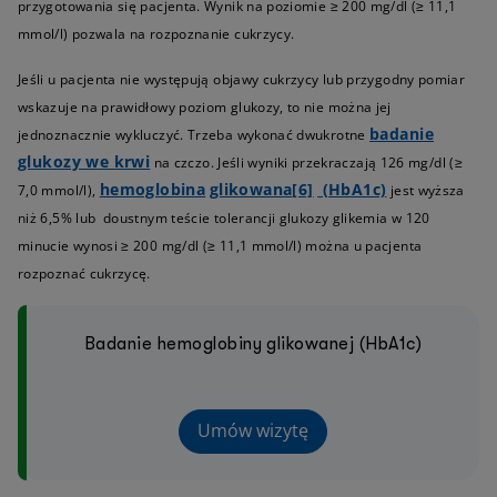
przygotowania się pacjenta. Wynik na poziomie ≥ 200 mg/dl (≥ 11,1
mmol/l) pozwala na rozpoznanie cukrzycy.
Jeśli u pacjenta nie występują objawy cukrzycy lub przygodny pomiar
wskazuje na prawidłowy poziom glukozy, to nie można jej
badanie
jednoznacznie wykluczyć. Trzeba wykonać dwukrotne
glukozy we krwi
na czczo. Jeśli wyniki przekraczają 126 mg/dl (≥
hemoglobina
glikowana
[6]
(HbA1c)
7,0 mmol/l),
jest wyższa
niż 6,5% lub doustnym teście tolerancji glukozy glikemia w 120
minucie wynosi ≥ 200 mg/dl (≥ 11,1 mmol/l) można u pacjenta
rozpoznać cukrzycę.
Badanie hemoglobiny glikowanej (HbA1c)
Umów wizytę