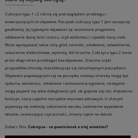
Cukrzyce typu 1 i 2 różnią się pod względem przebiegu i
towarzyszących im objawów. Początek cukrzycy typu 1 jest zazwyczaj
gwałtowny. Jej typowymi objawami są: wzmożone pragnienie,
oddawanie dużej ilości moczu, czyli wielomocz i spadek masy ciała.
Może występować także silny głód, senność, osłabienie, odwodnienie,
zaburzenia elektrolitowe, wymioty, ból brzucha. Cukrzyca typu 2 może
przez długi okres przebiegać bezobjawowo. Znaczna część
przypadków choroby charakteryzuje się nieuchwytnym początkiem.
Objawami pojawiającymi się na początku rozwoju choroby mogą być
nykturia, wielomocz, osłabienie i wzmożone pragnienie, następnie
mogą pojawić się takie dolegliwości jak: złe gojenie się ran, drętwienie
kończyn, stany zapalne narządów moczowo-płciowych. U chorych
pojawiają się niekiedy: zaburzenia wzroku, nadmierne wypadanie
włosów, nawracająca czyraczność, zmiany ropne na skórze.
Zobacz film:
Cukrzyca - co powinieneś o niej wiedzieć?