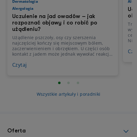
Dermatologia
Aler
Alergologia
Ucz
obj
Uczulenie na jad owadów – jak
rozpoznać objawy i co robić po
Trus
użądleniu?
wyc
cen
Użądlenie pszczoły, osy czy szerszenia
Nies
najczęściej kończy się miejscowym bólem,
wią
zaczerwienieniem i obrzękiem. U części osób
Czy
nie
kontakt z jadem może jednak wywołać reakcję
Jaki
znacznie poważniejszą. Szacuje się, że alergia
trus
Czytaj
na jad owadów błonkoskrzydłych dotyczy kilku
aler
procent populacji dorosłych, a u części osób
może prowadzić do ciężkich reakcji
ogólnoustrojowych, w tym wstrząsu
anafilaktycznego. Dlatego uczulenie na jad
owadów nie powinno być bagatelizowane,
Wszystkie artykuły i poradniki
zwłaszcza jeśli po użądleniu pojawiają się
objawy wykraczające poza miejsce kontaktu z
owadem.
Oferta