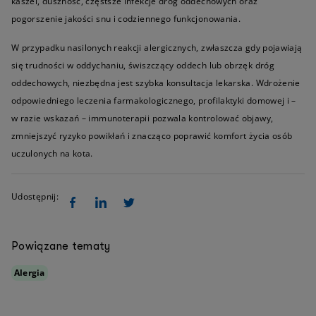
kaszel, duszność, częstsze infekcje dróg oddechowych oraz
pogorszenie jakości snu i codziennego funkcjonowania.
W przypadku nasilonych reakcji alergicznych, zwłaszcza gdy pojawiają
się trudności w oddychaniu, świszczący oddech lub obrzęk dróg
oddechowych, niezbędna jest szybka konsultacja lekarska. Wdrożenie
odpowiedniego leczenia farmakologicznego, profilaktyki domowej i –
w razie wskazań – immunoterapii pozwala kontrolować objawy,
zmniejszyć ryzyko powikłań i znacząco poprawić komfort życia osób
uczulonych na kota.
Udostępnij:
Powiązane tematy
Alergia