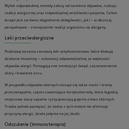
Wybór odpowiedniej metody zależy od nasilenia objawów, rodzaju
reakcji alergicznej oraz indywidualnej wrażliwości pacjenta. Celem
terapii jest zarówno złagodzenie dolegliwości, jak i – w dłuższej
perspektywie – zmniejszenie reakcji organizmu na alergeny.
Leki przeciwalergiczne
Podstawę leczenia stanowią leki antyhistaminowe, które blokują
działanie histaminy – substancji odpowiedzialnej za większość
objawów alergii. Pomagają one zmniejszyć świąd, zaczerwienienie
skóry i łzawienie oczu.
W przypadku objawów skórnych stosuje się także maści i kremy
przeciwzapalne, często zawierające kortykosteroidy, które łagodzą
miejscowe stany zapalne i przyspieszają gojenie zmian skórnych.
Trzeba jednak pamiętać, że żadna z tych metod nie eliminuje
przyczyny alergii, działa jedynie na jej skutki.
Odczulanie (immunoterapia)