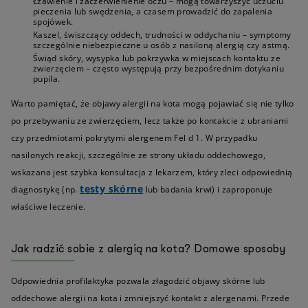
Łzawienie i zaczerwienienie oczu – mogą towarzyszyć uczuciu
pieczenia lub swędzenia, a czasem prowadzić do zapalenia
spojówek.
Kaszel, świszczący oddech, trudności w oddychaniu – symptomy
szczególnie niebezpieczne u osób z nasiloną alergią czy astmą.
Świąd skóry, wysypka lub pokrzywka w miejscach kontaktu ze
zwierzęciem – często występują przy bezpośrednim dotykaniu
pupila.
Warto pamiętać, że objawy alergii na kota mogą pojawiać się nie tylko
po przebywaniu ze zwierzęciem, lecz także po kontakcie z ubraniami
czy przedmiotami pokrytymi alergenem Fel d 1. W przypadku
nasilonych reakcji, szczególnie ze strony układu oddechowego,
wskazana jest szybka konsultacja z lekarzem, który zleci odpowiednią
testy skórne
diagnostykę (np.
lub badania krwi) i zaproponuje
właściwe leczenie.
Jak radzić sobie z alergią na kota? Domowe sposoby
Odpowiednia profilaktyka pozwala złagodzić objawy skórne lub
oddechowe alergii na kota i zmniejszyć kontakt z alergenami. Przede