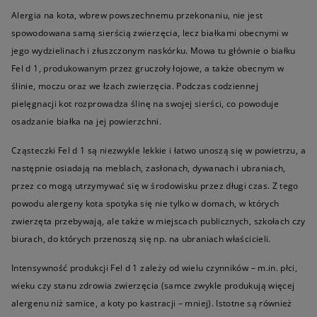
Alergia na kota, wbrew powszechnemu przekonaniu, nie jest
spowodowana samą sierścią zwierzęcia, lecz białkami obecnymi w
jego wydzielinach i złuszczonym naskórku. Mowa tu głównie o białku
Fel d 1, produkowanym przez gruczoły łojowe, a także obecnym w
ślinie, moczu oraz we łzach zwierzęcia. Podczas codziennej
pielęgnacji kot rozprowadza ślinę na swojej sierści, co powoduje
osadzanie białka na jej powierzchni.
Cząsteczki Fel d 1 są niezwykle lekkie i łatwo unoszą się w powietrzu, a
następnie osiadają na meblach, zasłonach, dywanach i ubraniach,
przez co mogą utrzymywać się w środowisku przez długi czas. Z tego
powodu alergeny kota spotyka się nie tylko w domach, w których
zwierzęta przebywają, ale także w miejscach publicznych, szkołach czy
biurach, do których przenoszą się np. na ubraniach właścicieli.
Intensywność produkcji Fel d 1 zależy od wielu czynników – m.in. płci,
wieku czy stanu zdrowia zwierzęcia (samce zwykle produkują więcej
alergenu niż samice, a koty po kastracji – mniej). Istotne są również