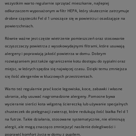
wszystkim warto regularnie sprzątać mieszkanie, najlepiej
odkurzaczem wyposażonym w filtr HEPA, który skutecznie zatrzymuje
drobne cząsteczki Fel d 1 unoszące się w powietrzu i osadzające na
powierzchniach.
Równie ważne jest częste wietrzenie pomieszczeń oraz stosowanie
oczyszczaczy powietrza z wysokowydajnymi filtrami, które usuwają
alergeny i poprawiają jakość powietrza w domu. Dobrym
rozwiązaniem jest także ograniczenie kotu dostępu do sypialni oraz
miejsc, w których spędza się najwięcej czasu. Dzięki temu zmniejsza
się ilość alergenów w kluczowych przestrzeniach.
Warto też regularnie prać kocie legowiska, koce, zabawki i własne
ubrania, aby usuwać nagromadzone alergeny. Pomocne bywa
wycieranie sierści kota wilgotną ściereczką lub używanie specjalnych
chusteczek do pielęgnacji zwierząt, które redukują ilość białka Fel d 1
na futrze. Takie działania, stosowane systematycznie, nie eliminują
alergii, ale mogą znacząco zmniejszyć nasilenie dolegliwości i
poprawić komfort życia w domu z pupilem.