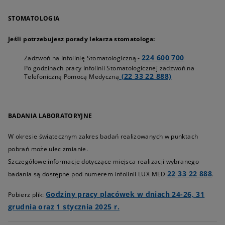
STOMATOLOGIA
Jeśli potrzebujesz porady lekarza stomatologa:
224 600 700
Zadzwoń na Infolinię Stomatologiczną -
Po godzinach pracy Infolinii Stomatologicznej zadzwoń na
(22 33 22 888)
Telefoniczną Pomocą Medyczną
BADANIA LABORATORYJNE
W okresie świątecznym zakres badań realizowanych w punktach
pobrań może ulec zmianie.
Szczegółowe informacje dotyczące miejsca realizacji wybranego
22 33 22 888
badania są dostępne pod numerem infolinii LUX MED
.
Godziny pracy placówek w dniach 24-26, 31
Pobierz plik:
grudnia oraz 1 stycznia 2025 r.