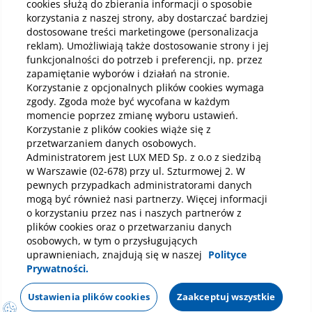
cookies służą do zbierania informacji o sposobie
korzystania z naszej strony, aby dostarczać bardziej
Pobierz aplikację mobilną
dostosowane treści marketingowe (personalizacja
reklam). Umożliwiają także dostosowanie strony i jej
funkcjonalności do potrzeb i preferencji, np. przez
zapamiętanie wyborów i działań na stronie.
Korzystanie z opcjonalnych plików cookies wymaga
zgody. Zgoda może być wycofana w każdym
momencie poprzez zmianę wyboru ustawień.
Korzystanie z plików cookies wiąże się z
przetwarzaniem danych osobowych.
Administratorem jest LUX MED Sp. z o.o z siedzibą
w Warszawie (02-678) przy ul. Szturmowej 2. W
pewnych przypadkach administratorami danych
mogą być również nasi partnerzy. Więcej informacji
o korzystaniu przez nas i naszych partnerów z
plików cookies oraz o przetwarzaniu danych
osobowych, w tym o przysługujących
uprawnieniach, znajdują się w naszej
Polityce
Prywatności.
Polityka prywatności
Notka prawna
Dane osobowe
Mapa strony
Oświadczenie o dostępności
Regulamin
Ustawienia plików cookies
Zaakceptuj wszystkie