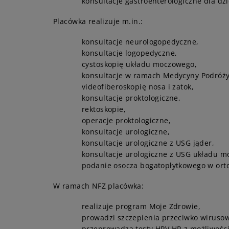
konsultacje gastroenterologiczne dla dzi
Placówka realizuje m.in.:
konsultacje neurologopedyczne,
konsultacje logopedyczne,
cystoskopię układu moczowego,
konsultacje w ramach Medycyny Podróży
videofiberoskopię nosa i zatok,
konsultacje proktologiczne,
rektoskopie,
operacje proktologiczne,
konsultacje urologiczne,
konsultacje urologiczne z USG jąder,
konsultacje urologiczne z USG układu 
podanie osocza bogatopłytkowego w orto
W ramach NFZ placówka:
realizuje program Moje Zdrowie,
prowadzi szczepienia przeciwko wirusow
przeprowadza testy HPV HR z możliwości