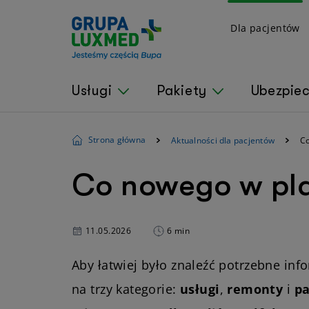
Dla pacjentów
Usługi
Pakiety
Ubezpie
Strona główna
Aktualności dla pacjentów
C
Co nowego w pl
11.05.2026
6 min
Aby łatwiej było znaleźć potrzebne info
na trzy kategorie:
usługi
,
remonty
i
pa