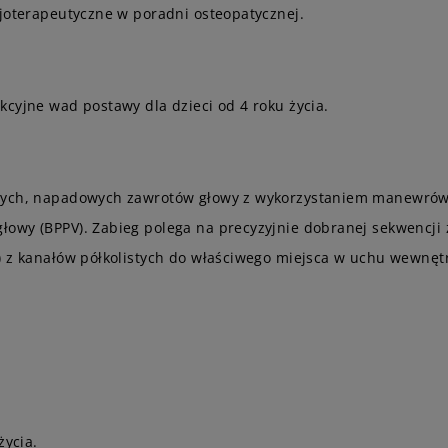
zjoterapeutyczne w poradni osteopatycznej.
cyjne wad postawy dla dzieci od 4 roku życia.
dnych, napadowych zawrotów głowy z wykorzystaniem manewrów 
owy (BPPV). Zabieg polega na precyzyjnie dobranej sekwencji 
w) z kanałów półkolistych do właściwego miejsca w uchu wewn
życia.