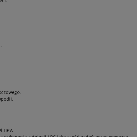
eci.
,
moczowego,
pedii.
i HPV,
ą wykonania cytologii LBC jako część badań przesiewowych.