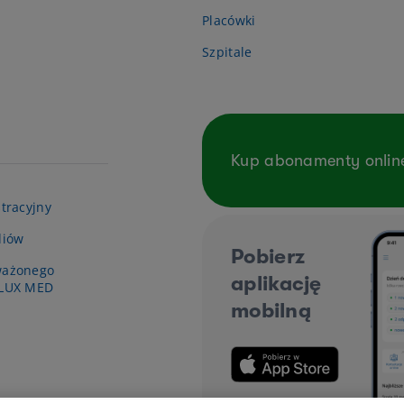
Placówki
Szpitale
Kup abonamenty onlin
tracyjny
diów
Pobierz
ważonego
aplikację
 LUX MED
mobilną