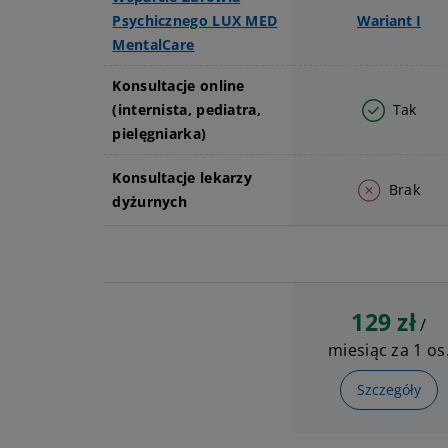
n
Psychicznego LUX MED
Wariant I
a
MentalCare
m
Konsultacje online
e
(internista, pediatra,
Tak
n
pielęgniarka)
t
ó
Konsultacje lekarzy
w
Brak
dyżurnych
b
e
z
d
o
129 zł
/
p
miesiąc za 1 os
ł
a
Szczegóły
t