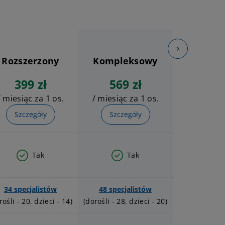
Rozszerzony
Kompleksowy
399 zł
569 zł
/ miesiąc za 1 os.
/ miesiąc za 1 os.
Szczegóły
Szczegóły
Tak
Tak
34 specjalistów
48 specjalistów
rośli - 20, dzieci - 14)
(dorośli - 28, dzieci - 20)