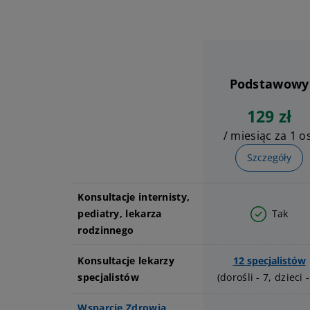
Podstawowy
P
129 zł
o
/ miesiąc za 1 os
r
ó
Szczegóły
w
n
Konsultacje internisty,
a
pediatry, lekarza
Tak
n
rodzinnego
i
e
Konsultacje lekarzy
12 specjalistów
a
specjalistów
(dorośli - 7, dzieci -
b
o
Wsparcie Zdrowia