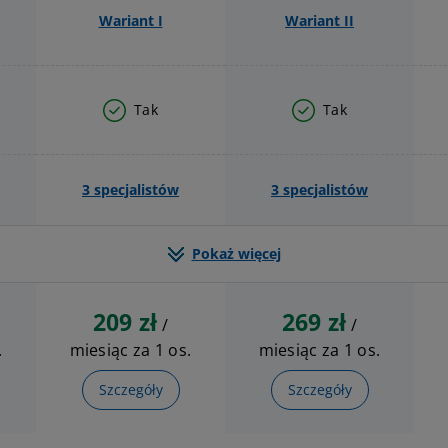
Wariant I
Wariant II
Tak
Tak
3 specjalistów
3 specjalistów
Pokaż więcej
209 zł
269 zł
/
/
.
miesiąc za 1 os.
miesiąc za 1 os.
Szczegóły
Szczegóły