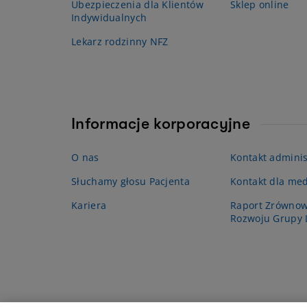
Ubezpieczenia dla Klientów
Sklep online
Indywidualnych
Lekarz rodzinny NFZ
Informacje korporacyjne
O nas
Kontakt adminis
Słuchamy głosu Pacjenta
Kontakt dla me
Kariera
Raport Zrówno
Rozwoju Grupy