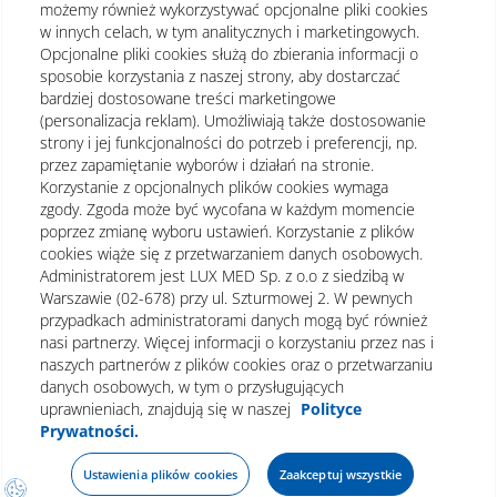
możemy również wykorzystywać opcjonalne pliki cookies
w innych celach, w tym analitycznych i marketingowych.
Opcjonalne pliki cookies służą do zbierania informacji o
sposobie korzystania z naszej strony, aby dostarczać
bardziej dostosowane treści marketingowe
(personalizacja reklam). Umożliwiają także dostosowanie
strony i jej funkcjonalności do potrzeb i preferencji, np.
przez zapamiętanie wyborów i działań na stronie.
Korzystanie z opcjonalnych plików cookies wymaga
zgody. Zgoda może być wycofana w każdym momencie
poprzez zmianę wyboru ustawień. Korzystanie z plików
cookies wiąże się z przetwarzaniem danych osobowych.
Administratorem jest LUX MED Sp. z o.o z siedzibą w
Warszawie (02-678) przy ul. Szturmowej 2. W pewnych
Regulamin
Polityka prywatności
Notka prawna
przypadkach administratorami danych mogą być również
nasi partnerzy. Więcej informacji o korzystaniu przez nas i
Dane osobowe
Mapa strony
naszych partnerów z plików cookies oraz o przetwarzaniu
danych osobowych, w tym o przysługujących
Oświadczenie o dostępności
uprawnieniach, znajdują się w naszej
Polityce
Prywatności.
Ustawienia plików cookies
Zaakceptuj wszystkie