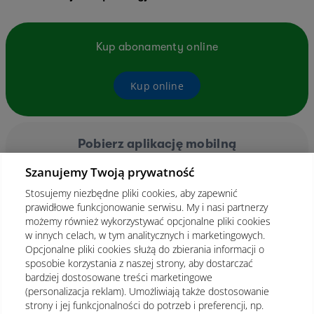
Kup abonamenty online
Kup online
Pobierz aplikację mobilną
Szanujemy Twoją prywatność
Stosujemy niezbędne pliki cookies, aby zapewnić
prawidłowe funkcjonowanie serwisu. My i nasi partnerzy
możemy również wykorzystywać opcjonalne pliki cookies
w innych celach, w tym analitycznych i marketingowych.
Opcjonalne pliki cookies służą do zbierania informacji o
sposobie korzystania z naszej strony, aby dostarczać
bardziej dostosowane treści marketingowe
(personalizacja reklam). Umożliwiają także dostosowanie
strony i jej funkcjonalności do potrzeb i preferencji, np.