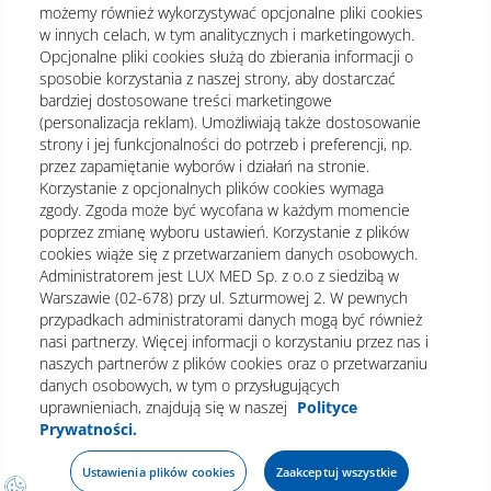
możemy również wykorzystywać opcjonalne pliki cookies
w innych celach, w tym analitycznych i marketingowych.
Opcjonalne pliki cookies służą do zbierania informacji o
sposobie korzystania z naszej strony, aby dostarczać
bardziej dostosowane treści marketingowe
(personalizacja reklam). Umożliwiają także dostosowanie
strony i jej funkcjonalności do potrzeb i preferencji, np.
przez zapamiętanie wyborów i działań na stronie.
Korzystanie z opcjonalnych plików cookies wymaga
zgody. Zgoda może być wycofana w każdym momencie
poprzez zmianę wyboru ustawień. Korzystanie z plików
cookies wiąże się z przetwarzaniem danych osobowych.
Administratorem jest LUX MED Sp. z o.o z siedzibą w
Warszawie (02-678) przy ul. Szturmowej 2. W pewnych
Regulamin
Polityka prywatności
Notka prawna
przypadkach administratorami danych mogą być również
nasi partnerzy. Więcej informacji o korzystaniu przez nas i
Dane osobowe
Mapa strony
naszych partnerów z plików cookies oraz o przetwarzaniu
danych osobowych, w tym o przysługujących
Oświadczenie o dostępności
uprawnieniach, znajdują się w naszej
Polityce
Prywatności.
Ustawienia plików cookies
Zaakceptuj wszystkie