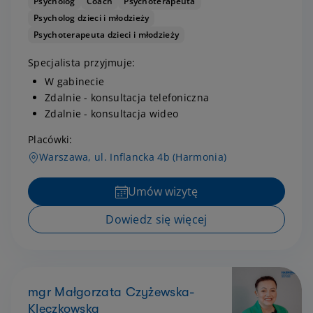
Psycholog
Coach
Psychoterapeuta
Psycholog dzieci i młodzieży
Psychoterapeuta dzieci i młodzieży
Specjalista przyjmuje:
W gabinecie
Zdalnie - konsultacja telefoniczna
Zdalnie - konsultacja wideo
Placówki:
Warszawa, ul. Inflancka 4b (Harmonia)
Umów wizytę
Dowiedz się więcej
mgr Małgorzata Czyżewska-
Kleczkowska