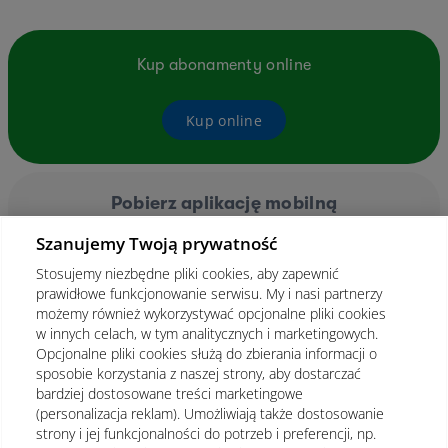
Kup abonamenty online
Kup online
Pobierz aplikację mobilną
Szanujemy Twoją prywatność
Stosujemy niezbędne pliki cookies, aby zapewnić
prawidłowe funkcjonowanie serwisu. My i nasi partnerzy
możemy również wykorzystywać opcjonalne pliki cookies
w innych celach, w tym analitycznych i marketingowych.
Opcjonalne pliki cookies służą do zbierania informacji o
sposobie korzystania z naszej strony, aby dostarczać
bardziej dostosowane treści marketingowe
(personalizacja reklam). Umożliwiają także dostosowanie
strony i jej funkcjonalności do potrzeb i preferencji, np.