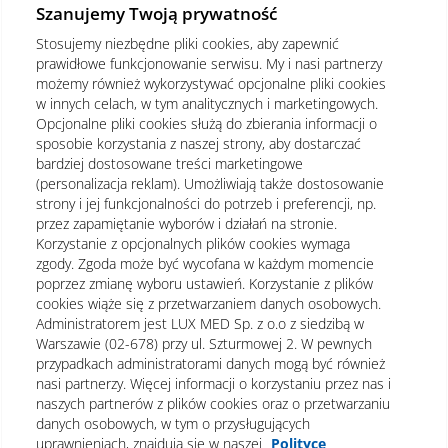
Szanujemy Twoją prywatność
Stosujemy niezbędne pliki cookies, aby zapewnić
prawidłowe funkcjonowanie serwisu. My i nasi partnerzy
możemy również wykorzystywać opcjonalne pliki cookies
w innych celach, w tym analitycznych i marketingowych.
Opcjonalne pliki cookies służą do zbierania informacji o
sposobie korzystania z naszej strony, aby dostarczać
bardziej dostosowane treści marketingowe
(personalizacja reklam). Umożliwiają także dostosowanie
strony i jej funkcjonalności do potrzeb i preferencji, np.
przez zapamiętanie wyborów i działań na stronie.
Korzystanie z opcjonalnych plików cookies wymaga
zgody. Zgoda może być wycofana w każdym momencie
poprzez zmianę wyboru ustawień. Korzystanie z plików
cookies wiąże się z przetwarzaniem danych osobowych.
Administratorem jest LUX MED Sp. z o.o z siedzibą w
Warszawie (02-678) przy ul. Szturmowej 2. W pewnych
Regulamin
Polityka prywatności
Notka prawna
przypadkach administratorami danych mogą być również
nasi partnerzy. Więcej informacji o korzystaniu przez nas i
Dane osobowe
Mapa strony
naszych partnerów z plików cookies oraz o przetwarzaniu
danych osobowych, w tym o przysługujących
Oświadczenie o dostępności
uprawnieniach, znajdują się w naszej
Polityce