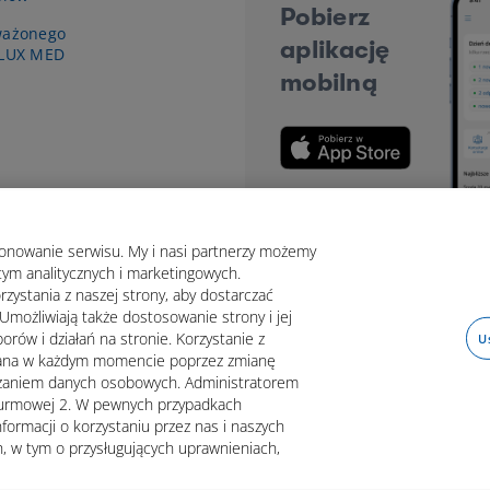
Pobierz
ważonego
aplikację
 LUX MED
mobilną
jonowanie serwisu. My i nasi partnerzy możemy
tym analitycznych i marketingowych.
rzystania z naszej strony, aby dostarczać
Umożliwiają także dostosowanie strony i jej
orów i działań na stronie. Korzystanie z
U
fana w każdym momencie poprzez zmianę
arzaniem danych osobowych. Administratorem
rawna
Dane osobowe
Mapa strony
Oświadczenie o d
Szturmowej 2. W pewnych przypadkach
formacji o korzystaniu przez nas i naszych
, w tym o przysługujących uprawnieniach,