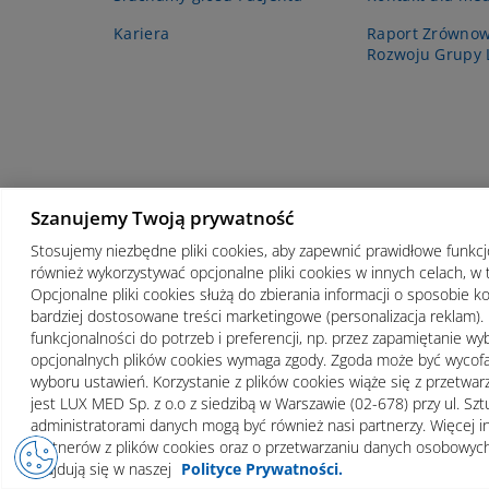
Kariera
Raport Zrówno
Rozwoju Grupy
Szanujemy Twoją prywatność
Stosujemy niezbędne pliki cookies, aby zapewnić prawidłowe funkc
również wykorzystywać opcjonalne pliki cookies w innych celach, w 
Opcjonalne pliki cookies służą do zbierania informacji o sposobie ko
bardziej dostosowane treści marketingowe (personalizacja reklam). 
funkcjonalności do potrzeb i preferencji, np. przez zapamiętanie wyb
opcjonalnych plików cookies wymaga zgody. Zgoda może być wyco
wyboru ustawień. Korzystanie z plików cookies wiąże się z przetw
Regulamin
Polityka prywatności
Notka p
jest LUX MED Sp. z o.o z siedzibą w Warszawie (02-678) przy ul. 
administratorami danych mogą być również nasi partnerzy. Więcej in
partnerów z plików cookies oraz o przetwarzaniu danych osobowych
znajdują się w naszej
Polityce Prywatności.