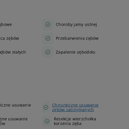
zębowe
Choroby jamy ustnej
ica zębów
Przebarwienia zębów
zębów stałych
Zapalenie zębodołu
giczne usuwanie
Chirurgiczne usuwanie
zębów zatrzymanych
yjne usuwanie
Resekcje wierzchołka
ków
korzenia zęba