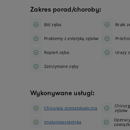
Zakres porad/choroby:
Ból zęba
Braki 
Problemy z estetyką zębów
Próchn
Ropień zęba
Urazy 
Zatrzymane zęby
Wykonywane usługi:
Chirur
Chirurgia stomatologiczna
zębów
Operac
Implantoprotetyka
zawiąz