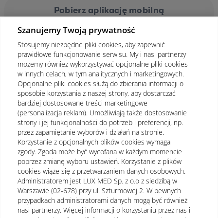
Pobierz aplikację mobilną
Szanujemy Twoją prywatność
Stosujemy niezbędne pliki cookies, aby zapewnić
prawidłowe funkcjonowanie serwisu. My i nasi partnerzy
możemy również wykorzystywać opcjonalne pliki cookies
w innych celach, w tym analitycznych i marketingowych.
Opcjonalne pliki cookies służą do zbierania informacji o
sposobie korzystania z naszej strony, aby dostarczać
bardziej dostosowane treści marketingowe
(personalizacja reklam). Umożliwiają także dostosowanie
strony i jej funkcjonalności do potrzeb i preferencji, np.
przez zapamiętanie wyborów i działań na stronie.
Korzystanie z opcjonalnych plików cookies wymaga
zgody. Zgoda może być wycofana w każdym momencie
poprzez zmianę wyboru ustawień. Korzystanie z plików
cookies wiąże się z przetwarzaniem danych osobowych.
Administratorem jest LUX MED Sp. z o.o z siedzibą w
Warszawie (02-678) przy ul. Szturmowej 2. W pewnych
Regulamin
Polityka prywatności
Notka prawna
przypadkach administratorami danych mogą być również
nasi partnerzy. Więcej informacji o korzystaniu przez nas i
Dane osobowe
Mapa strony