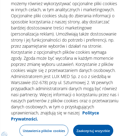
możemy również wykorzystywać opcjonalne pliki cookies
w innych celach, w tym analitycznych i marketingowych.
Opcjonalne pliki cookies służą do zbierania informacji o
sposobie korzystania z naszej strony, aby dostarczać
bardziej dostosowane treści marketingowe
(personalizacja reklam). Umożliwiają także dostosowanie
strony i jej funkcjonalności do potrzeb i preferencji, np.
przez zapamiętanie wyborów i działań na stronie.
Korzystanie z opcjonalnych plików cookies wymaga
zgody. Zgoda może być wycofana w każdym momencie
poprzez zmianę wyboru ustawień. Korzystanie z plików
cookies wiąże się z przetwarzaniem danych osobowych.
Administratorem jest LUX MED Sp. z o.o z siedzibą w
Warszawie (02-678) przy ul. Szturmowej 2. W pewnych
Regulamin
Polityka prywatności
Notka prawna
przypadkach administratorami danych mogą być również
nasi partnerzy. Więcej informacji o korzystaniu przez nas i
Dane osobowe
Mapa strony
naszych partnerów z plików cookies oraz o przetwarzaniu
danych osobowych, w tym o przysługujących
Oświadczenie o dostępności
uprawnieniach, znajdują się w naszej
Polityce
Prywatności.
Umów wizytę
Ustawienia plików cookies
Zaakceptuj wszystkie