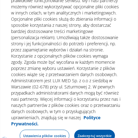
prawidłowe funkcjonowanie serwisu. My i nasi partnerzy
możemy również wykorzystywać opcjonalne pliki cookies
w innych celach, w tym analitycznych i marketingowych.
Opcjonalne pliki cookies służą do zbierania informacji o
sposobie korzystania z naszej strony, aby dostarczać
bardziej dostosowane treści marketingowe
(personalizacja reklam). Umożliwiają także dostosowanie
strony i jej funkcjonalności do potrzeb i preferencji, np.
przez zapamiętanie wyborów i działań na stronie.
Korzystanie z opcjonalnych plików cookies wymaga
zgody. Zgoda może być wycofana w każdym momencie
poprzez zmianę wyboru ustawień. Korzystanie z plików
cookies wiąże się z przetwarzaniem danych osobowych.
Administratorem jest LUX MED Sp. z o.o z siedzibą w
Warszawie (02-678) przy ul. Szturmowej 2. W pewnych
Regulamin
Polityka prywatności
Notka prawna
przypadkach administratorami danych mogą być również
nasi partnerzy. Więcej informacji o korzystaniu przez nas i
Dane osobowe
Mapa strony
naszych partnerów z plików cookies oraz o przetwarzaniu
danych osobowych, w tym o przysługujących
Oświadczenie o dostępności
uprawnieniach, znajdują się w naszej
Polityce
Prywatności.
Ustawienia plików cookies
Zaakceptuj wszystkie
Umów wizytę