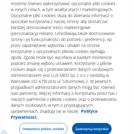
możemy również wykorzystywać opcjonalne pliki cookies
w innych celach, w tym analitycznych i marketingowych.
Opcjonalne pliki cookies służą do zbierania informacji o
sposobie korzystania z naszej strony, aby dostarczać
bardziej dostosowane treści marketingowe
(personalizacja reklam). Umożliwiają także dostosowanie
strony i jej funkcjonalności do potrzeb i preferencji, np.
przez zapamiętanie wyborów i działań na stronie.
Korzystanie z opcjonalnych plików cookies wymaga
zgody. Zgoda może być wycofana w każdym momencie
poprzez zmianę wyboru ustawień. Korzystanie z plików
cookies wiąże się z przetwarzaniem danych osobowych.
Administratorem jest LUX MED Sp. z o.o z siedzibą w
Warszawie (02-678) przy ul. Szturmowej 2. W pewnych
Regulamin
Polityka prywatności
Notka prawna
przypadkach administratorami danych mogą być również
nasi partnerzy. Więcej informacji o korzystaniu przez nas i
Dane osobowe
Mapa strony
naszych partnerów z plików cookies oraz o przetwarzaniu
danych osobowych, w tym o przysługujących
Oświadczenie o dostępności
uprawnieniach, znajdują się w naszej
Polityce
Prywatności.
Umów wizytę
Ustawienia plików cookies
Zaakceptuj wszystkie