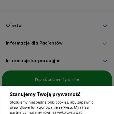
Oferta
Informacje dla Pacjentów
Informacje korporacyjne
Kup abonamenty online
Szanujemy Twoją prywatność
Kup online
Stosujemy niezbędne pliki cookies, aby zapewnić
prawidłowe funkcjonowanie serwisu. My i nasi
partnerzy możemy również wykorzystywać