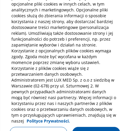
Pobierz aplikację mobilną
opcjonalne pliki cookies w innych celach, w tym
analitycznych i marketingowych. Opcjonalne pliki
cookies służą do zbierania informacji o sposobie
korzystania z naszej strony, aby dostarczać bardziej
dostosowane treści marketingowe (personalizacja
reklam). Umożliwiają także dostosowanie strony i jej
funkcjonalności do potrzeb i preferencji, np. przez
zapamiętanie wyborów i działań na stronie.
Korzystanie z opcjonalnych plików cookies wymaga
zgody. Zgoda może być wycofana w każdym
momencie poprzez zmianę wyboru ustawień.
Korzystanie z plików cookies wiąże się z
przetwarzaniem danych osobowych.
Administratorem jest LUX MED Sp. z o.o z siedzibą w
Warszawie (02-678) przy ul. Szturmowej 2. W
pewnych przypadkach administratorami danych
mogą być również nasi partnerzy. Więcej informacji o
korzystaniu przez nas i naszych partnerów z plików
Polityka prywatności
Notka prawna
Dane osobowe
cookies oraz o przetwarzaniu danych osobowych, w
tym o przysługujących uprawnieniach, znajdują się w
Mapa strony
Oświadczenie o dostępności
Regulamin
naszej
Polityce Prywatności.