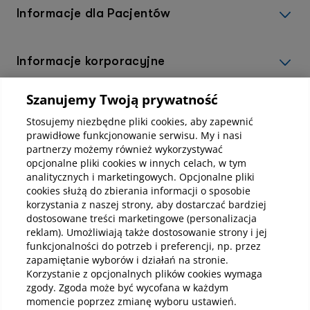
Informacje dla Pacjentów
Informacje korporacyjne
Szanujemy Twoją prywatność
Kup abonamenty online
Stosujemy niezbędne pliki cookies, aby zapewnić
prawidłowe funkcjonowanie serwisu. My i nasi
partnerzy możemy również wykorzystywać
Kup online
opcjonalne pliki cookies w innych celach, w tym
analitycznych i marketingowych. Opcjonalne pliki
cookies służą do zbierania informacji o sposobie
korzystania z naszej strony, aby dostarczać bardziej
Pobierz aplikację mobilną
dostosowane treści marketingowe (personalizacja
reklam). Umożliwiają także dostosowanie strony i jej
funkcjonalności do potrzeb i preferencji, np. przez
zapamiętanie wyborów i działań na stronie.
Korzystanie z opcjonalnych plików cookies wymaga
zgody. Zgoda może być wycofana w każdym
momencie poprzez zmianę wyboru ustawień.