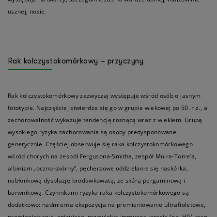
usznej, nosie.
Rak kolczystokomórkowy – przyczyny
Rak kolczystokomórkowy zazwyczaj występuje wśród osób o jasnym
fototypie. Najczęściej stwierdza się go w grupie wiekowej po 50. r.ż., a
zachorowalność wykazuje tendencję rosnącą wraz z wiekiem. Grupą
wysokiego ryzyka zachorowania są osoby predysponowane
genetycznie. Częściej obserwuje się raka kolczystokomórkowego
wśród chorych na zespół Fergusona-Smitha, zespół Muira-Torre’a,
albinizm „oczno-skórny”, pęcherzowe oddzielanie się naskórka,
nabłonkową dysplazję brodawkowatą, ze skórą pergaminową i
barwnikową. Czynnikami ryzyka raka kolczystokomórkowego są
dodatkowo: nadmierna ekspozycja na promieniowanie ultrafioletowe,
promieniowanie jonizujące, przewlekła immunosupresja (np. HIV, stan