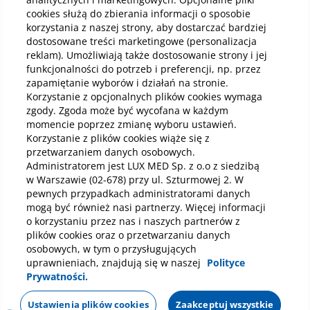
Kup online
cookies służą do zbierania informacji o sposobie
korzystania z naszej strony, aby dostarczać bardziej
dostosowane treści marketingowe (personalizacja
reklam). Umożliwiają także dostosowanie strony i jej
Pobierz aplikację mobilną
funkcjonalności do potrzeb i preferencji, np. przez
zapamiętanie wyborów i działań na stronie.
Korzystanie z opcjonalnych plików cookies wymaga
zgody. Zgoda może być wycofana w każdym
momencie poprzez zmianę wyboru ustawień.
Korzystanie z plików cookies wiąże się z
przetwarzaniem danych osobowych.
Administratorem jest LUX MED Sp. z o.o z siedzibą
w Warszawie (02-678) przy ul. Szturmowej 2. W
pewnych przypadkach administratorami danych
mogą być również nasi partnerzy. Więcej informacji
o korzystaniu przez nas i naszych partnerów z
plików cookies oraz o przetwarzaniu danych
osobowych, w tym o przysługujących
uprawnieniach, znajdują się w naszej
Polityce
Prywatności.
Polityka prywatności
Notka prawna
Dane osobowe
Mapa strony
Oświadczenie o dostępności
Regulamin
Ustawienia plików cookies
Zaakceptuj wszystkie