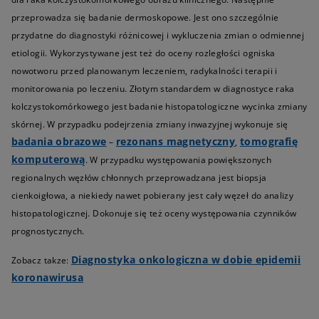
przeprowadza się badanie dermoskopowe. Jest ono szczególnie
przydatne do diagnostyki różnicowej i wykluczenia zmian o odmiennej
etiologii. Wykorzystywane jest też do oceny rozległości ogniska
nowotworu przed planowanym leczeniem, radykalności terapii i
monitorowania po leczeniu. Złotym standardem w diagnostyce raka
kolczystokomórkowego jest badanie histopatologiczne wycinka zmiany
skórnej. W przypadku podejrzenia zmiany inwazyjnej wykonuje się
badania obrazowe
rezonans magnetyczny
tomografię
–
,
komputerową
. W przypadku występowania powiększonych
regionalnych węzłów chłonnych przeprowadzana jest biopsja
cienkoigłowa, a niekiedy nawet pobierany jest cały węzeł do analizy
histopatologicznej. Dokonuje się też oceny występowania czynników
prognostycznych.
Diagnostyka onkologiczna w dobie epidemii
Zobacz takze:
koronawirusa