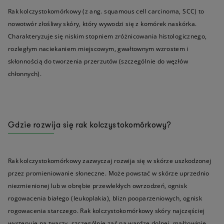
Rak kolczystokomórkowy (z ang. squamous cell carcinoma, SCC) to
nowotwór złośliwy skóry, który wywodzi się z komórek naskórka.
Charakteryzuje się niskim stopniem zróżnicowania histologicznego,
rozległym naciekaniem miejscowym, gwałtownym wzrostem i
skłonnością do tworzenia przerzutów (szczególnie do węzłów
chłonnych).
Gdzie rozwija się rak kolczystokomórkowy?
Rak kolczystokomórkowy zazwyczaj rozwija się w skórze uszkodzonej
przez promieniowanie słoneczne. Może powstać w skórze uprzednio
niezmienionej lub w obrębie przewlekłych owrzodzeń, ognisk
rogowacenia białego (leukoplakia), blizn pooparzeniowych, ognisk
rogowacenia starczego. Rak kolczystokomórkowy skóry najczęściej
występuje na twarzy, szczególnie zaś na wardze dolnej, małżowinie