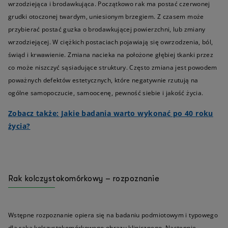
wrzodziejąca i brodawkująca. Początkowo rak ma postać czerwonej
grudki otoczonej twardym, uniesionym brzegiem. Z czasem może
przybierać postać guzka o brodawkującej powierzchni, lub zmiany
wrzodziejącej. W ciężkich postaciach pojawiają się owrzodzenia, ból,
świąd i krwawienie. Zmiana nacieka na położone głębiej tkanki przez
co może niszczyć sąsiadujące struktury. Często zmiana jest powodem
poważnych defektów estetycznych, które negatywnie rzutują na
ogólne samopoczucie, samoocenę, pewność siebie i jakość życia.
Zobacz także: Jakie badania warto wykonać po 40 roku
życia?
Rak kolczystokomórkowy – rozpoznanie
Wstępne rozpoznanie opiera się na badaniu podmiotowym i typowego
dla raka kolczystokomórkowego obrazu klinicznego. Następnie