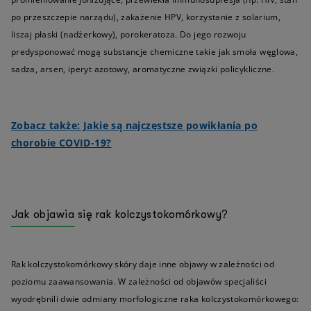
po przeszczepie narządu), zakażenie HPV, korzystanie z solarium,
liszaj płaski (nadżerkowy), porokeratoza. Do jego rozwoju
predysponować mogą substancje chemiczne takie jak smoła węglowa,
sadza, arsen, iperyt azotowy, aromatyczne związki policykliczne.
Zobacz także: Jakie są najczęstsze powikłania po
chorobie COVID-19?
Jak objawia się rak kolczystokomórkowy?
Rak kolczystokomórkowy skóry daje inne objawy w zależności od
poziomu zaawansowania. W zależności od objawów specjaliści
wyodrębnili dwie odmiany morfologiczne raka kolczystokomórkowego: