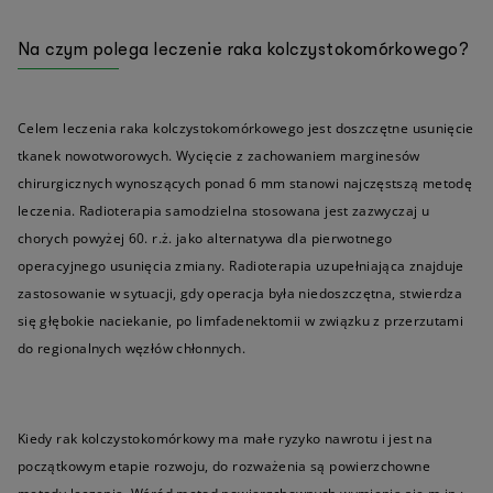
Na czym polega leczenie raka kolczystokomórkowego?
Celem leczenia raka kolczystokomórkowego jest doszczętne usunięcie
tkanek nowotworowych. Wycięcie z zachowaniem marginesów
chirurgicznych wynoszących ponad 6 mm stanowi najczęstszą metodę
leczenia. Radioterapia samodzielna stosowana jest zazwyczaj u
chorych powyżej 60. r.ż. jako alternatywa dla pierwotnego
operacyjnego usunięcia zmiany. Radioterapia uzupełniająca znajduje
zastosowanie w sytuacji, gdy operacja była niedoszczętna, stwierdza
się głębokie naciekanie, po limfadenektomii w związku z przerzutami
do regionalnych węzłów chłonnych.
Kiedy rak kolczystokomórkowy ma małe ryzyko nawrotu i jest na
początkowym etapie rozwoju, do rozważenia są powierzchowne