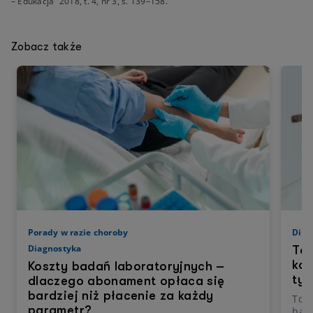
– Edukacja” 2018, t. 4, nr 3, s. 139–158.
Zobacz także
Porady w razie choroby
Diag
Diagnostyka
To
kon
Koszty badań laboratoryjnych –
tym
dlaczego abonament opłaca się
bardziej niż płacenie za każdy
Tom
parametr?
bad