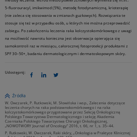
metody leczenia. Wśród metod powierzchownych wymienia się m.in.:
5-fluorouracyl, imikwimod (5%), metodę fotodynamiczną, krioterapię
(nie zaleca się stosowania w zmianach guzkowych). Rozwiązania te
stosuje się też w przypadku osób, u których nie można przeprowadzić
zabiegu. Po zakończeniu leczenia raka kolczystokomórkowego z uwagi
na możliwość nawrotu konieczna jest obserwacja opierająca się
samokontroli raz w miesiącu, całorocznej fotoprotekcji produktami z
SPF 30–50+, badaniu dermatologicznym i dermatoskopowym skóry.
Udostępnij:
Źródła
W. Owczarek, P. Rutkowski, M. Słowińska i wsp., Zalecenia dotyczące
leczenia chorych na raka podstawnokomórkowego i na raka
kolczystokomórkowego przygotowane przez Sekcję Onkologiczną
Polskiego Towarzystwa Dermatologicznego i sekcję Akademia
Czerniaka Polskiego Towarzystwa Chirurgii Onkologicznej,
„NOWOTWORY Journal of Oncology” 2016, t. 66, nr 1, s. 35–44.
P. Rutkowski, W. Owczarek, Raki skóry, „Onkologia w Praktyce Klinicznej