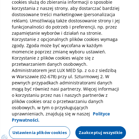
cookies służą do zbierania informacji o sposobie
korzystania z naszej strony, aby dostarczać bardziej
Pobierz aplikację mobilną
dostosowane treści marketingowe (personalizacja
reklam). Umożliwiają także dostosowanie strony i jej
funkcjonalności do potrzeb i preferencji, np. przez
zapamiętanie wyborów i działań na stronie.
Korzystanie z opcjonalnych plików cookies wymaga
zgody. Zgoda może być wycofana w każdym
momencie poprzez zmianę wyboru ustawień.
Korzystanie z plików cookies wiąże się z
przetwarzaniem danych osobowych.
Administratorem jest LUX MED Sp. z o.o z siedzibą
w Warszawie (02-678) przy ul. Szturmowej 2. W
pewnych przypadkach administratorami danych
mogą być również nasi partnerzy. Więcej informacji
o korzystaniu przez nas i naszych partnerów z
plików cookies oraz o przetwarzaniu danych
osobowych, w tym o przysługujących
uprawnieniach, znajdują się w naszej
Polityce
Prywatności.
Polityka prywatności
Notka prawna
Dane osobowe
Mapa strony
Oświadczenie o dostępności
Regulamin
Ustawienia plików cookies
Zaakceptuj wszystkie