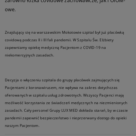
zarówno łóżka covidowe zachowawcze, jak i OIOM-
owe.
Znajdujący się na warszawskim Mokotowie szpital był już placówką
covidową podczas II i III fali pandemii. W Szpitalu Św. Elżbiety
zapewniamy opiekę medyczną Pacjentom z COVID-19 na
niekomercyjnych zasadach.
Decyzja o włączeniu szpitala do grupy placówek zajmujących się
Pacjentami z koronawirusem, nie wpływa na zakres dotychczas
oferowanych w szpitalu usług zdrowotnych. Wszyscy Pacjenci mają
możliwość korzystania ze świadczeń medycznych na niezmienionych
zasadach. Cały personel Grupy LUX MED dokłada starań, by w czasie
pandemii zapewnić bezpieczeństwo i nieprzerwany dostęp do opieki
naszym Pacjentom.