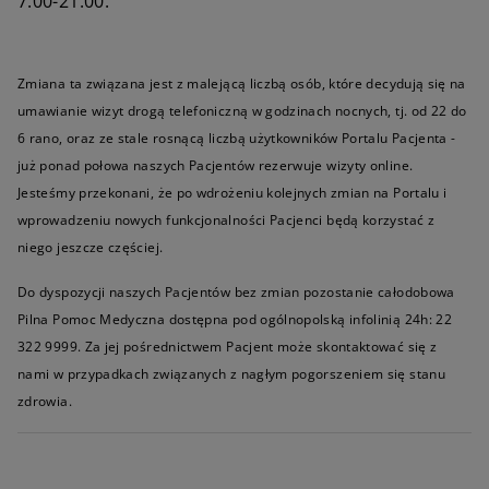
7:00-21:00.
Zmiana ta związana jest z malejącą liczbą osób, które decydują się na
umawianie wizyt drogą telefoniczną w godzinach nocnych, tj. od 22 do
6 rano, oraz ze stale rosnącą liczbą użytkowników Portalu Pacjenta -
już ponad połowa naszych Pacjentów rezerwuje wizyty online.
Jesteśmy przekonani, że po wdrożeniu kolejnych zmian na Portalu i
wprowadzeniu nowych funkcjonalności Pacjenci będą korzystać z
niego jeszcze częściej.
Do dyspozycji naszych Pacjentów bez zmian pozostanie całodobowa
Pilna Pomoc Medyczna dostępna pod ogólnopolską infolinią 24h: 22
322 9999. Za jej pośrednictwem Pacjent może skontaktować się z
nami w przypadkach związanych z nagłym pogorszeniem się stanu
zdrowia.