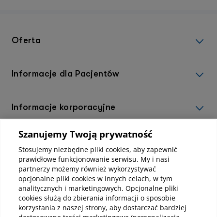
Oferta
Informacje dla Pacjentów
Informacje korporacyjne
Szanujemy Twoją prywatność
Kup abonamenty online
Stosujemy niezbędne pliki cookies, aby zapewnić
prawidłowe funkcjonowanie serwisu. My i nasi
partnerzy możemy również wykorzystywać
Kup online
opcjonalne pliki cookies w innych celach, w tym
analitycznych i marketingowych. Opcjonalne pliki
cookies służą do zbierania informacji o sposobie
korzystania z naszej strony, aby dostarczać bardziej
Pobierz aplikację mobilną