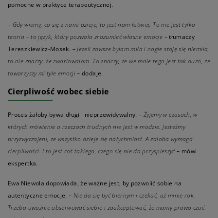
pomocne w praktyce terapeutycznej.
–
Gdy wiemy, co się z nami dzieje, to jest nam łatwiej. To nie jest tylko
teoria – to język, który pozwala zrozumieć własne emocje
– tłumaczy
Tereszkiewicz-Mosek. –
Jeżeli zawsze byłam miła i nagle staję się niemiła,
to nie znaczy, że zwariowałam. To znaczy, że we mnie tego jest tak dużo, że
towarzyszy mi tyle emocji
– dodaje.
Cierpliwość wobec siebie
Proces żałoby bywa długi i nieprzewidywalny. –
Żyjemy w czasach, w
których mówienie o rzeczach trudnych nie jest w modzie. Jesteśmy
przyzwyczajeni, że wszystko dzieje się natychmiast. A żałoba wymaga
cierpliwości. I to jest coś takiego, czego się nie da przyspieszyć
– mówi
ekspertka.
Ewa Niewola dopowiada, że ważne jest, by pozwolić sobie na
autentyczne emocje. –
Nie da się być biernym i czekać, aż minie rok.
Trzeba uważnie obserwować siebie i zaakceptować, że mamy prawo czuć –