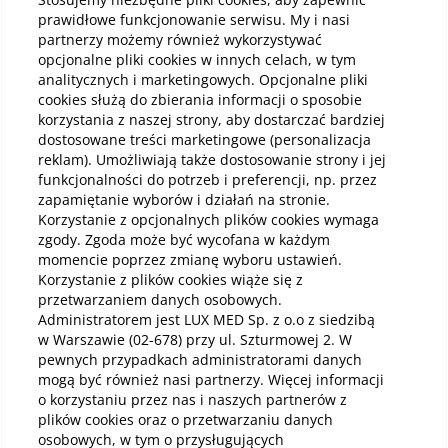
prawidłowe funkcjonowanie serwisu. My i nasi
partnerzy możemy również wykorzystywać
Kup online
opcjonalne pliki cookies w innych celach, w tym
analitycznych i marketingowych. Opcjonalne pliki
cookies służą do zbierania informacji o sposobie
korzystania z naszej strony, aby dostarczać bardziej
Pobierz aplikację mobilną
dostosowane treści marketingowe (personalizacja
reklam). Umożliwiają także dostosowanie strony i jej
funkcjonalności do potrzeb i preferencji, np. przez
zapamiętanie wyborów i działań na stronie.
Korzystanie z opcjonalnych plików cookies wymaga
zgody. Zgoda może być wycofana w każdym
momencie poprzez zmianę wyboru ustawień.
Korzystanie z plików cookies wiąże się z
przetwarzaniem danych osobowych.
Administratorem jest LUX MED Sp. z o.o z siedzibą
w Warszawie (02-678) przy ul. Szturmowej 2. W
pewnych przypadkach administratorami danych
mogą być również nasi partnerzy. Więcej informacji
o korzystaniu przez nas i naszych partnerów z
plików cookies oraz o przetwarzaniu danych
osobowych, w tym o przysługujących