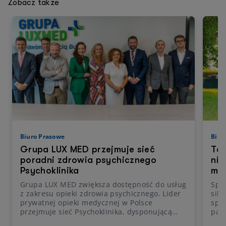
Zobacz także
Biuro Prasowe
Biur
Grupa LUX MED przejmuje sieć
Ten
poradni zdrowia psychicznego
nie
Psychoklinika
mó
Grupa LUX MED zwiększa dostępność do usług
Spor
z zakresu opieki zdrowia psychicznego. Lider
sile
prywatnej opieki medycznej w Polsce
spor
przejmuje sieć Psychoklinika, dysponującą
pade
czterema placówkami w aglomeracji
wsp