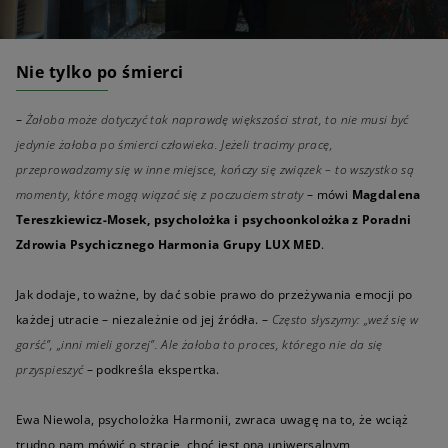
Nie tylko po śmierci
–
Żałoba może dotyczyć tak naprawdę większości strat, to nie musi być
jedynie żałoba po śmierci człowieka. Jeżeli tracimy pracę,
przeprowadzamy się w inne miejsce, kończy się związek – to wszystko są
momenty, które mogą wiązać się z poczuciem straty
– mówi
Magdalena
Tereszkiewicz-Mosek, psycholożka i psychoonkolożka z Poradni
Zdrowia Psychicznego Harmonia Grupy LUX MED
.
Jak dodaje, to ważne, by dać sobie prawo do przeżywania emocji po
każdej utracie – niezależnie od jej źródła. –
Często słyszymy: „weź się w
garść”, „inni mieli gorzej”. Ale żałoba to proces, którego nie da się
przyspieszyć
– podkreśla ekspertka.
Ewa Niewola, psycholożka Harmonii, zwraca uwagę na to, że wciąż
trudno nam mówić o stracie, choć jest ona uniwersalnym