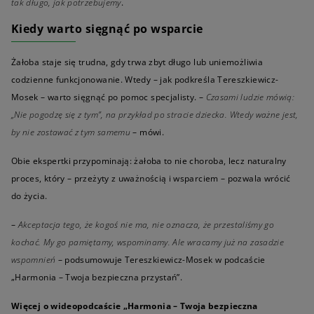
tak długo, jak potrzebujemy
.
Kiedy warto sięgnąć po wsparcie
Żałoba staje się trudna, gdy trwa zbyt długo lub uniemożliwia
codzienne funkcjonowanie. Wtedy – jak podkreśla Tereszkiewicz-
Mosek – warto sięgnąć po pomoc specjalisty. –
Czasami ludzie mówią:
„Nie pogodzę się z tym”, na przykład po stracie dziecka. Wtedy ważne jest,
by nie zostawać z tym samemu
– mówi.
Obie ekspertki przypominają: żałoba to nie choroba, lecz naturalny
proces, który – przeżyty z uważnością i wsparciem – pozwala wrócić
do życia.
–
Akceptacja tego, że kogoś nie ma, nie oznacza, że przestaliśmy go
kochać. My go pamiętamy, wspominamy. Ale wracamy już na zasadzie
wspomnień
– podsumowuje Tereszkiewicz-Mosek w podcaście
„Harmonia – Twoja bezpieczna przystań”.
Więcej o wideopodcaście „Harmonia – Twoja bezpieczna