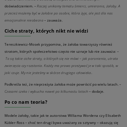
doświadczeniem. –
Raczej unikamy tematu śmierci, umierania, żałoby. A
przecież możemy być w żałobie po osobie, która żyje, ale jest dla nas
emocjonalnie nieobecna
– zauważa.
Ciche straty, których nikt nie widzi
Tereszkiewicz-Mosek przypomina, że żałoba towarzyszy również
stratom, których społeczeństwo często nie uznaje lub nie zauważa: –
To są takie ciche straty, o których się nie mówi – jak poronienia, utrata
zwierzęcia czy rozstania. Każdy ma prawo przeżywać je w taki sposób, w
jaki czuje. My nie jesteśmy w skórze drugiego człowieka
.
Podkreśla też, że nieprzeżyta żałoba może powrócić po wielu latach. –
Czasami czeka i wybucha nawet po kilkunastu latach
– dodaje.
Po co nam teoria?
Modele żałoby, takie jak te autorstwa Williama Wordena czy Elisabeth
Kübler-Ross – choć ten drugi bywa uważany za sztywny – okazują się