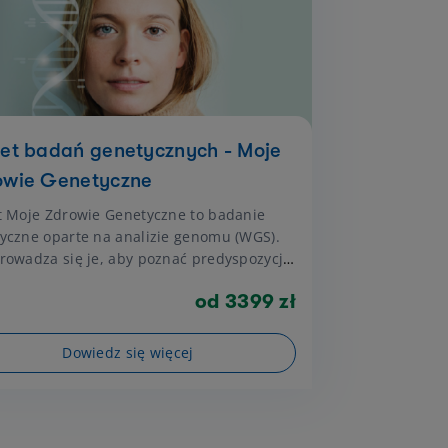
iet badań genetycznych - Moje
owie Genetyczne
t Moje Zdrowie Genetyczne to badanie
yczne oparte na analizie genomu (WGS).
rowadza się je, aby poznać predyspozycje
nta oraz ocenić ryzyko wystąpienia
od 3399 zł
b, które mogą mieć podłoże dziedziczne.
Dowiedz się więcej