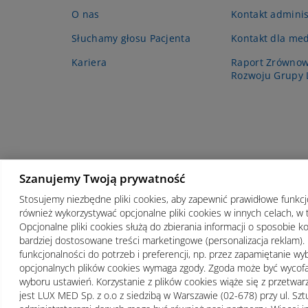
O nas
Kontakt adminis
Słuchamy głosu Pacjenta
Kontakt dla me
Kariera
Raport Zrówno
Rozwoju Grupy
Szanujemy Twoją prywatność
Stosujemy niezbędne pliki cookies, aby zapewnić prawidłowe funkc
również wykorzystywać opcjonalne pliki cookies w innych celach, w 
Opcjonalne pliki cookies służą do zbierania informacji o sposobie ko
bardziej dostosowane treści marketingowe (personalizacja reklam). 
funkcjonalności do potrzeb i preferencji, np. przez zapamiętanie wyb
opcjonalnych plików cookies wymaga zgody. Zgoda może być wyco
wyboru ustawień. Korzystanie z plików cookies wiąże się z przetw
Regulamin
Polityka prywatności
Notka p
jest LUX MED Sp. z o.o z siedzibą w Warszawie (02-678) przy ul. 