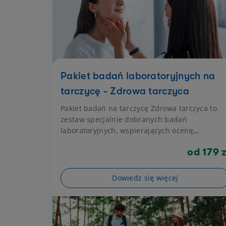
Pakiet badań laboratoryjnych na
tarczycę - Zdrowa tarczyca
Pakiet badań na tarczycę Zdrowa tarczyca to
zestaw specjalnie dobranych badań
laboratoryjnych, wspierających ocenę
funkcjonowania tarczycy. Pakiet dostępny jest 
od 179 z
dwóch wariantach — każdy obejmuje 5 badań
krwi wykonywanych podczas jednego pobrania
a jeden z wariantów dodatkowo zawiera
Dowiedz się więcej
telefoniczną konsultację wyników z
endokrynologiem. Badania umożliwiają ocenę
stężenia hormonów tarczycy, takich jak TSH,
FT3 i FT4, oraz przeciwciał anty-TPO, które