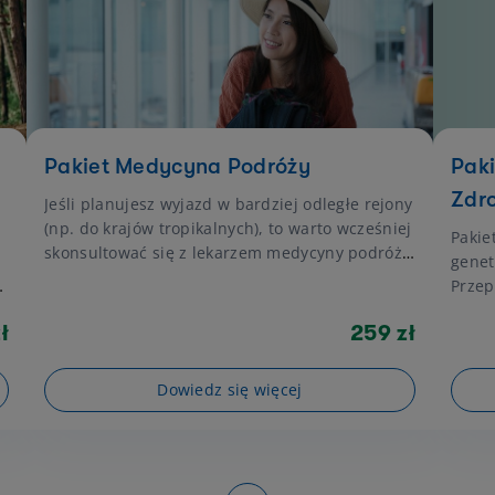
monitorować kondycję organizmu.
Pakiet Medycyna Podróży
Pak
Zdr
Jeśli planujesz wyjazd w bardziej odległe rejony
(np. do krajów tropikalnych), to warto wcześniej
Pakie
skonsultować się z lekarzem medycyny podróży.
genet
Specjalista ten na podstawie wybranego przez
Przep
Ciebie kierunku wyjazdu, a także Twojego stanu
pacje
zdrowia i indywidualnych potrzeb, dopasuje
ł
259 zł
choró
schemat szczepień. W LUX MED możesz
skorzystać z dedykowanego pakietu,
Dowiedz się więcej
obejmującego zarówno konsultację lekarską jak
i opracowanie schematu szczepień!
ona