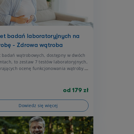
et badań laboratoryjnych na
robę - Zdrowa wątroba
t badań wątrobowych, dostępny w dwóch
ntach, to zestaw 7 testów laboratoryjnych,
rających ocenę funkcjonowania wątroby.
nia mogą pomóc w wykrywaniu
ualnych nieprawidłowości oraz stanowić
nt dalszej diagnostyki. Regularna
od 179 zł
ola parametrów wątrobowych jest ważną
ią profilaktyki zdrowotnej, szczególnie u
Dowiedz się więcej
narażonych na przewlekły stres,
jących leki długoterminowo,
wających alkohol oraz tych, które chcą
dzić, jak ich codzienne nawyki wpływają