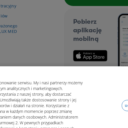
tracyjny
diów
Pobierz
ważonego
aplikację
 LUX MED
mobilną
jonowanie serwisu. My i nasi partnerzy możemy
tym analitycznych i marketingowych.
rzystania z naszej strony, aby dostarczać
Umożliwiają także dostosowanie strony i jej
orów i działań na stronie. Korzystanie z
U
fana w każdym momencie poprzez zmianę
arzaniem danych osobowych. Administratorem
rawna
Dane osobowe
Mapa strony
Oświadczenie o d
Szturmowej 2. W pewnych przypadkach