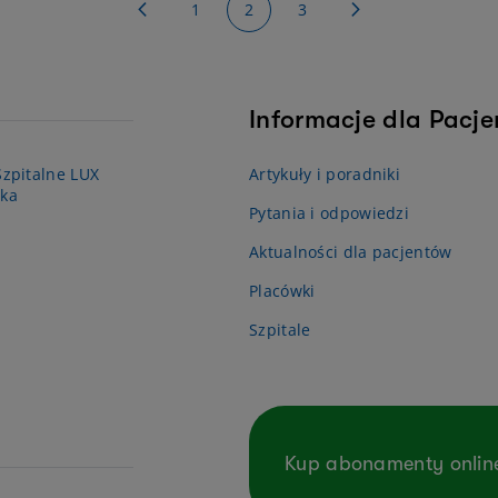
Strona
Powrót
Strona
You're currently reading page
Strona
Strona
Dalej
1
2
3
Informacje dla Pacj
zpitalne LUX
Artykuły i poradniki
ka
Pytania i odpowiedzi
Aktualności dla pacjentów
Placówki
Szpitale
Kup abonamenty onlin