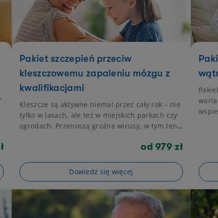
Pakiet szczepień przeciw
Paki
kleszczowemu zapaleniu mózgu z
wąt
kwalifikacjami
Pakie
waria
Kleszcze są aktywne niemal przez cały rok – nie
wspie
tylko w lasach, ale też w miejskich parkach czy
Bada
ogrodach. Przenoszą groźne wirusy, w tym ten
ewent
odpowiedzialny za kleszczowe zapalenie mózgu
eleme
ł
od 979 zł
– chorobę, która może prowadzić do poważnych
kontr
zaburzeń neurologicznych. Pakiet został
częśc
przygotowany z myślą o dzieciach i dorosłych,
Dowiedz się więcej
osób 
którzy chcą zabezpieczyć się przed zakażeniem
stosu
w kontrolowany sposób. Zawiera pełny cykl
spoży
szczepienia (trzy dawki) oraz kwalifikację
spraw
lekarską przed każdą z nich.