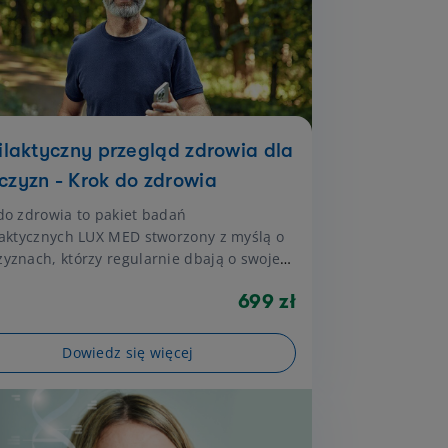
rowie.
ilaktyczny przegląd zdrowia dla
zyzn - Krok do zdrowia
do zdrowia to pakiet badań
laktycznych LUX MED stworzony z myślą o
yznach, którzy regularnie dbają o swoje
ie i chcą upewnić się, że nic im nie
699 zł
ża. Jeśli bywasz zmęczony, ale na ogół
sz się dobrze i chcesz mieć pewność, że
by cywilizacyjne nie wpływają na twój
Dowiedz się więcej
izm — ten pakiet jest dla Ciebie.