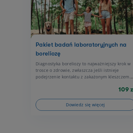
mogą być pomocne w diagnostyce wybranych
zaburzeń pracy tarczycy.
Pakiet badań laboratoryjnych na
boreliozę
Diagnostyka boreliozy to najważniejszy krok w
trosce o zdrowie, zwłaszcza jeśli istnieje
podejrzenie kontaktu z zakażonym kleszczem.
Borelioza, nieleczona odpowiednio wcześnie,
109 z
może prowadzić do poważnych powikłań,
wpływających na układ nerwowy, sercowo-
naczyniowy oraz stawy.
Dowiedz się więcej
Str