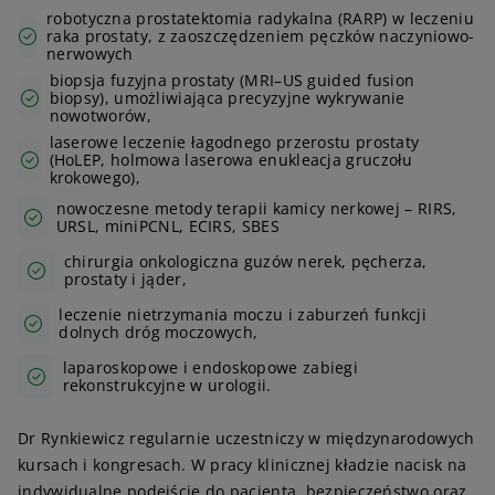
robotyczna prostatektomia radykalna (RARP) w leczeniu
raka prostaty, z zaoszczędzeniem pęczków naczyniowo-
nerwowych
biopsja fuzyjna prostaty (MRI–US guided fusion
biopsy), umożliwiająca precyzyjne wykrywanie
nowotworów,
laserowe leczenie łagodnego przerostu prostaty
(HoLEP, holmowa laserowa enukleacja gruczołu
krokowego),
nowoczesne metody terapii kamicy nerkowej – RIRS,
URSL, miniPCNL, ECIRS, SBES
chirurgia onkologiczna guzów nerek, pęcherza,
prostaty i jąder,
leczenie nietrzymania moczu i zaburzeń funkcji
dolnych dróg moczowych,
laparoskopowe i endoskopowe zabiegi
rekonstrukcyjne w urologii.
Dr Rynkiewicz regularnie uczestniczy w międzynarodowych
kursach i kongresach. W pracy klinicznej kładzie nacisk na
indywidualne podejście do pacjenta, bezpieczeństwo oraz