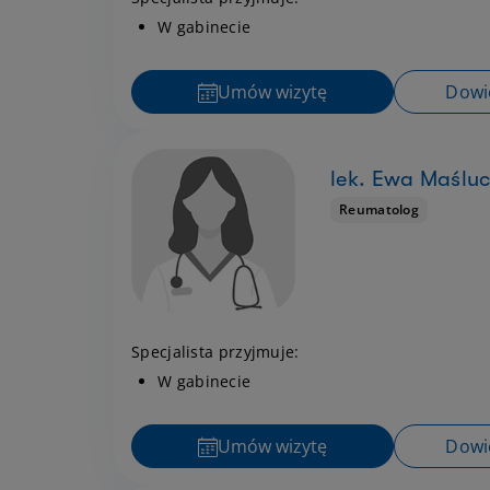
W gabinecie
Umów wizytę
Dowie
lek. Ewa Maślu
Reumatolog
Specjalista przyjmuje:
W gabinecie
Umów wizytę
Dowie