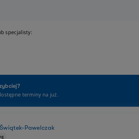
b specjalisty:
zybciej?
dostępne terminy na już.
a Świątek-Pawelczak
og