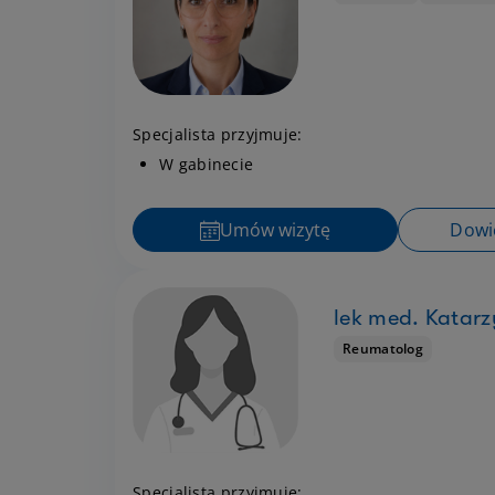
Specjalista przyjmuje:
W gabinecie
Umów wizytę
Dowie
lek med. Katar
Reumatolog
Specjalista przyjmuje: