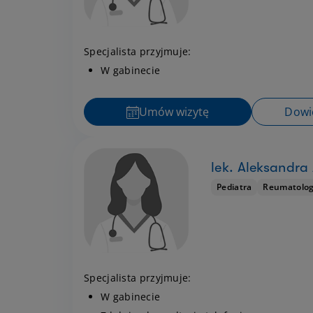
Specjalista przyjmuje:
W gabinecie
Umów wizytę
Dowie
lek. Aleksandr
Pediatra
Reumatolog 
Specjalista przyjmuje:
W gabinecie