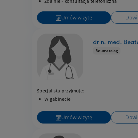
Zdalnie - konsultacja telefoniczna
Umów wizytę
Dowie
dr n. med. Beat
Reumatolog
Specjalista przyjmuje:
W gabinecie
Umów wizytę
Dowie