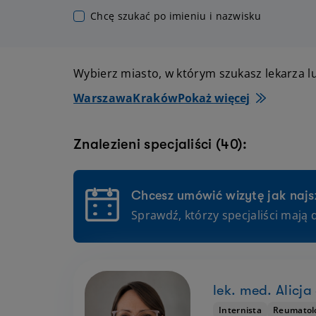
Chcę szukać po imieniu i nazwisku
Wybierz miasto, w którym szukasz lekarza lu
Warszawa
Kraków
Pokaż więcej
Znalezieni specjaliści (40):
Chcesz umówić wizytę jak najs
Sprawdź, którzy specjaliści mają 
lek. med. Alicj
Internista
Reumatol