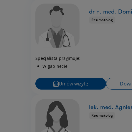
dr n. med. Dom
Reumatolog
Specjalista przyjmuje:
W gabinecie
Umów wizytę
Dowie
lek. med. Agnie
Reumatolog