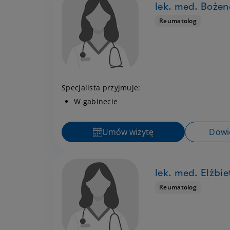
lek. med. Boże
Reumatolog
Specjalista przyjmuje:
W gabinecie
Umów wizytę
Dowie
lek. med. Elżbie
Reumatolog