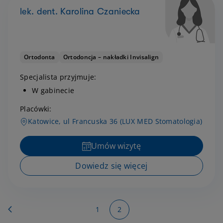
lek. dent. Karolina Czaniecka
Ortodonta
Ortodoncja – nakładki Invisalign
Specjalista przyjmuje:
W gabinecie
Placówki:
Katowice, ul Francuska 36 (LUX MED Stomatologia)
Umów wizytę
Dowiedz się więcej
Strona
Strona
Powrót
Strona
You're currently reading page
1
2