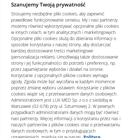
Szanujemy Twoją prywatność
Stosujemy niezbędne pliki cookies, aby zapewnić
prawidłowe funkcjonowanie serwisu. My i nasi partnerzy
możemy również wykorzystywać opcjonalne pliki cookies
w innych celach, w tym analitycznych i marketingowych.
Opcjonalne pliki cookies służą do zbierania informacji o
sposobie korzystania z naszej strony, aby dostarczać
bardziej dostosowane treści marketingowe
(personalizacja reklam). Umożliwiają także dostosowanie
strony i jej funkcjonalności do potrzeb i preferencji, np.
przez zapamiętanie wyborów i działań na stronie.
Korzystanie z opcjonalnych plików cookies wymaga
zgody. Zgoda może być wycofana w każdym momencie
poprzez zmianę wyboru ustawień. Korzystanie z plików
cookies wiąże się z przetwarzaniem danych osobowych.
Administratorem jest LUX MED Sp. z o.o z siedzibą w
Warszawie (02-678) przy ul. Szturmowej 2. W pewnych
Regulamin
Polityka prywatności
Notka prawna
przypadkach administratorami danych mogą być również
nasi partnerzy. Więcej informacji o korzystaniu przez nas i
Dane osobowe
Mapa strony
naszych partnerów z plików cookies oraz o przetwarzaniu
danych osobowych, w tym o przysługujących
Oświadczenie o dostępności
uprawnieniach, znajdują się w naszej
Polityce