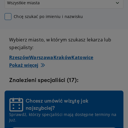
Chcę szukać po imieniu i nazwisku
Wybierz miasto, w którym szukasz lekarza lub
specjalisty:
Rzeszów
Warszawa
Kraków
Katowice
Pokaż więcej
Znalezieni specjaliści (17):
Chcesz umówić wizytę jak
najszybciej?
Sprawdź, którzy specjaliści mają dostępne terminy na
już.