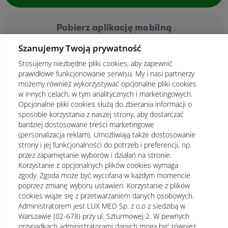
Pobierz aplikację mobilną
Szanujemy Twoją prywatność
Stosujemy niezbędne pliki cookies, aby zapewnić
prawidłowe funkcjonowanie serwisu. My i nasi partnerzy
możemy również wykorzystywać opcjonalne pliki cookies
w innych celach, w tym analitycznych i marketingowych.
Opcjonalne pliki cookies służą do zbierania informacji o
sposobie korzystania z naszej strony, aby dostarczać
bardziej dostosowane treści marketingowe
(personalizacja reklam). Umożliwiają także dostosowanie
strony i jej funkcjonalności do potrzeb i preferencji, np.
przez zapamiętanie wyborów i działań na stronie.
Korzystanie z opcjonalnych plików cookies wymaga
zgody. Zgoda może być wycofana w każdym momencie
poprzez zmianę wyboru ustawień. Korzystanie z plików
cookies wiąże się z przetwarzaniem danych osobowych.
Administratorem jest LUX MED Sp. z o.o z siedzibą w
Warszawie (02-678) przy ul. Szturmowej 2. W pewnych
Regulamin
Polityka prywatności
Notka prawna
przypadkach administratorami danych mogą być również