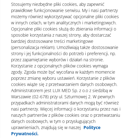
Stosujemy niezbędne pliki cookies, aby zapewnić
prawidłowe funkcjonowanie serwisu. My i nasi partnerzy
możemy również wykorzystywać opcjonalne pliki cookies
w innych celach, w tym analitycznych i marketingowych.
Opcjonalne pliki cookies służą do zbierania informacji o
sposobie korzystania z naszej strony, aby dostarczać
bardziej dostosowane treści marketingowe
(personalizacja reklam). Umożliwiają także dostosowanie
strony i jej funkcjonalności do potrzeb i preferencji, np.
przez zapamiętanie wyborów i działań na stronie.
Korzystanie z opcjonalnych plików cookies wymaga
zgody. Zgoda może być wycofana w każdym momencie
poprzez zmianę wyboru ustawień. Korzystanie z plików
cookies wiąże się z przetwarzaniem danych osobowych.
Administratorem jest LUX MED Sp. z o.o z siedzibą w
Warszawie (02-678) przy ul. Szturmowej 2. W pewnych
Regulamin
Polityka prywatności
Notka prawna
przypadkach administratorami danych mogą być również
nasi partnerzy. Więcej informacji o korzystaniu przez nas i
Dane osobowe
Mapa strony
naszych partnerów z plików cookies oraz o przetwarzaniu
danych osobowych, w tym o przysługujących
Oświadczenie o dostępności
uprawnieniach, znajdują się w naszej
Polityce
Prywatności.