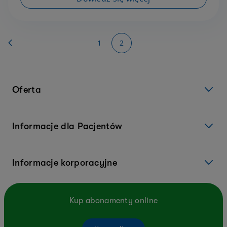
Strona
Strona
Powrót
Strona
You're currently reading page
1
2
Oferta
Informacje dla Pacjentów
Informacje korporacyjne
Kup abonamenty online