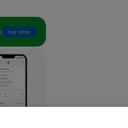
e
Kup online