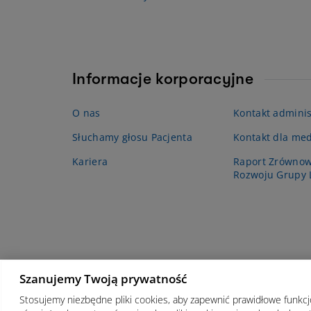
Informacje korporacyjne
O nas
Kontakt adminis
Słuchamy głosu Pacjenta
Kontakt dla me
Kariera
Raport Zrówno
Rozwoju Grupy
Szanujemy Twoją prywatność
Stosujemy niezbędne pliki cookies, aby zapewnić prawidłowe funkc