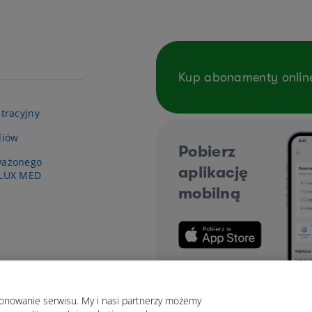
Kup abonamenty onlin
tracyjny
diów
Pobierz
ważonego
aplikację
 LUX MED
mobilną
jonowanie serwisu. My i nasi partnerzy możemy