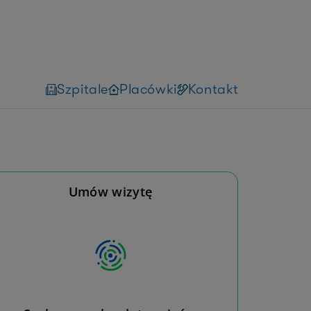
Szpitale
Placówki
Kontakt
Umów wizytę
Niestety, nie możemy wyświetlić
dostępnych terminów
Możesz spróbować umówić tę usługę dzwoniąc
na infolinię
Umów wizytę
Umów wizytę