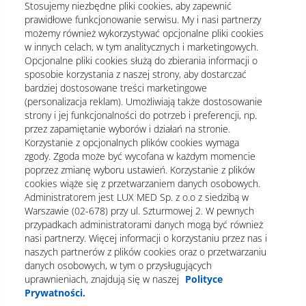
Stosujemy niezbędne pliki cookies, aby zapewnić
prawidłowe funkcjonowanie serwisu. My i nasi partnerzy
możemy również wykorzystywać opcjonalne pliki cookies
w innych celach, w tym analitycznych i marketingowych.
Opcjonalne pliki cookies służą do zbierania informacji o
sposobie korzystania z naszej strony, aby dostarczać
bardziej dostosowane treści marketingowe
(personalizacja reklam). Umożliwiają także dostosowanie
strony i jej funkcjonalności do potrzeb i preferencji, np.
przez zapamiętanie wyborów i działań na stronie.
Korzystanie z opcjonalnych plików cookies wymaga
zgody. Zgoda może być wycofana w każdym momencie
poprzez zmianę wyboru ustawień. Korzystanie z plików
cookies wiąże się z przetwarzaniem danych osobowych.
Administratorem jest LUX MED Sp. z o.o z siedzibą w
Warszawie (02-678) przy ul. Szturmowej 2. W pewnych
Regulamin
Polityka prywatności
Notka prawna
przypadkach administratorami danych mogą być również
nasi partnerzy. Więcej informacji o korzystaniu przez nas i
Dane osobowe
Mapa strony
naszych partnerów z plików cookies oraz o przetwarzaniu
danych osobowych, w tym o przysługujących
Oświadczenie o dostępności
uprawnieniach, znajdują się w naszej
Polityce
Prywatności.