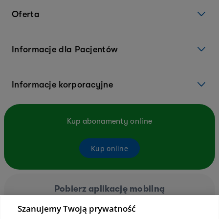
Oferta
Informacje dla Pacjentów
Informacje korporacyjne
Kup abonamenty online
Kup online
Pobierz aplikację mobilną
Szanujemy Twoją prywatność