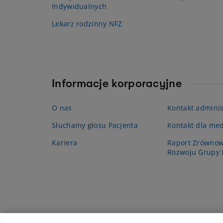
Indywidualnych
Lekarz rodzinny NFZ
Informacje korporacyjne
O nas
Kontakt adminis
Słuchamy głosu Pacjenta
Kontakt dla me
Kariera
Raport Zrówno
Rozwoju Grupy