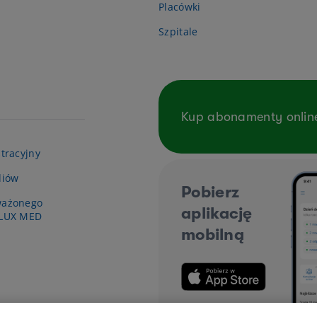
Placówki
Szpitale
Kup abonamenty onlin
tracyjny
diów
Pobierz
ważonego
aplikację
 LUX MED
mobilną