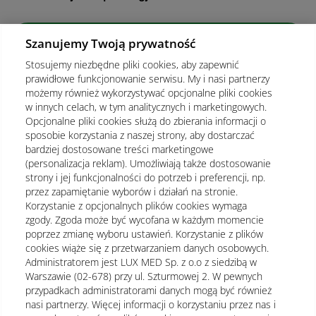
Szanujemy Twoją prywatność
Kup abonamenty online
Stosujemy niezbędne pliki cookies, aby zapewnić
prawidłowe funkcjonowanie serwisu. My i nasi partnerzy
Kup online
możemy również wykorzystywać opcjonalne pliki cookies
w innych celach, w tym analitycznych i marketingowych.
Opcjonalne pliki cookies służą do zbierania informacji o
sposobie korzystania z naszej strony, aby dostarczać
Pobierz aplikację mobilną
bardziej dostosowane treści marketingowe
(personalizacja reklam). Umożliwiają także dostosowanie
strony i jej funkcjonalności do potrzeb i preferencji, np.
przez zapamiętanie wyborów i działań na stronie.
Korzystanie z opcjonalnych plików cookies wymaga
zgody. Zgoda może być wycofana w każdym momencie
poprzez zmianę wyboru ustawień. Korzystanie z plików
cookies wiąże się z przetwarzaniem danych osobowych.
Administratorem jest LUX MED Sp. z o.o z siedzibą w
Warszawie (02-678) przy ul. Szturmowej 2. W pewnych
przypadkach administratorami danych mogą być również
nasi partnerzy. Więcej informacji o korzystaniu przez nas i