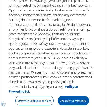
możemy również wykorzystywać opcjonalne pliki cookies
w innych celach, w tym analitycznych i marketingowych.
Opcjonalne pliki cookies służą do zbierania informacji o
sposobie korzystania z naszej strony, aby dostarczać
bardziej dostosowane treści marketingowe
(personalizacja reklam). Umożliwiają także dostosowanie
strony i jej funkcjonalności do potrzeb i preferencji, np.
przez zapamiętanie wyborów i działań na stronie.
Korzystanie z opcjonalnych plików cookies wymaga
zgody. Zgoda może być wycofana w każdym momencie
poprzez zmianę wyboru ustawień. Korzystanie z plików
cookies wiąże się z przetwarzaniem danych osobowych.
Administratorem jest LUX MED Sp. z o.o z siedzibą w
Warszawie (02-678) przy ul. Szturmowej 2. W pewnych
Regulamin
Polityka prywatności
Notka prawna
przypadkach administratorami danych mogą być również
nasi partnerzy. Więcej informacji o korzystaniu przez nas i
Dane osobowe
Mapa strony
naszych partnerów z plików cookies oraz o przetwarzaniu
danych osobowych, w tym o przysługujących
Oświadczenie o dostępności
uprawnieniach, znajdują się w naszej
Polityce
Prywatności.
Ustawienia plików cookies
Zaakceptuj wszystkie