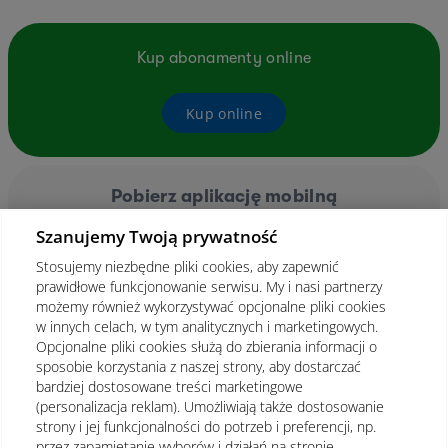
Kup abonamenty online
Kup online
Pobierz aplikację mobilną
Szanujemy Twoją prywatność
Stosujemy niezbędne pliki cookies, aby zapewnić
prawidłowe funkcjonowanie serwisu. My i nasi partnerzy
możemy również wykorzystywać opcjonalne pliki cookies
w innych celach, w tym analitycznych i marketingowych.
Opcjonalne pliki cookies służą do zbierania informacji o
sposobie korzystania z naszej strony, aby dostarczać
bardziej dostosowane treści marketingowe
(personalizacja reklam). Umożliwiają także dostosowanie
strony i jej funkcjonalności do potrzeb i preferencji, np.
przez zapamiętanie wyborów i działań na stronie.