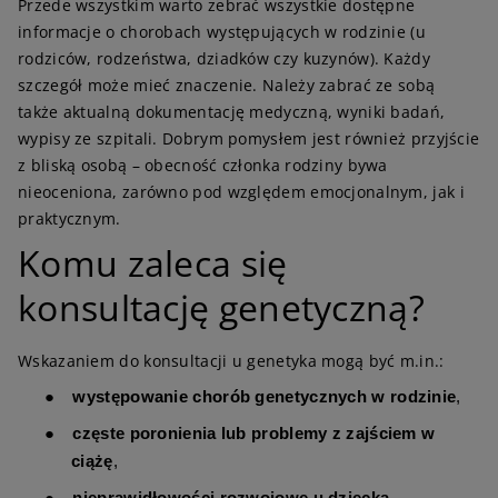
Przede wszystkim warto zebrać wszystkie dostępne
informacje o chorobach występujących w rodzinie (u
rodziców, rodzeństwa, dziadków czy kuzynów). Każdy
szczegół może mieć znaczenie. Należy zabrać ze sobą
także aktualną dokumentację medyczną, wyniki badań,
wypisy ze szpitali. Dobrym pomysłem jest również przyjście
z bliską osobą – obecność członka rodziny bywa
nieoceniona, zarówno pod względem emocjonalnym, jak i
praktycznym.
K
omu zaleca się
konsultację genetyczną?
Wskazaniem do konsultacji u genetyka mogą być m.in.:
●
występowanie chorób genetycznych w rodzinie
,
●
częste poronienia lub problemy z zajściem w
ciążę
,
●
nieprawidłowości rozwojowe u dziecka
,