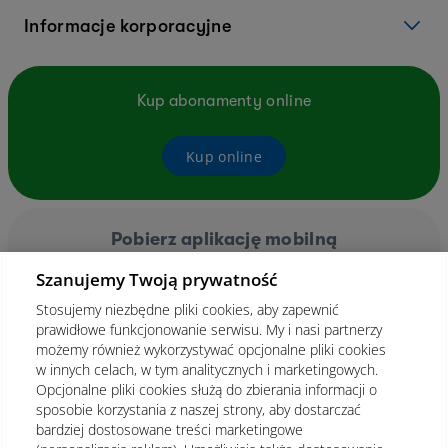
Informacje korporacyjne
Kup abonamenty online
Kup online
Pobierz aplikację mobilną
Szanujemy Twoją prywatność
Stosujemy niezbędne pliki cookies, aby zapewnić
prawidłowe funkcjonowanie serwisu. My i nasi partnerzy
możemy również wykorzystywać opcjonalne pliki cookies
w innych celach, w tym analitycznych i marketingowych.
Opcjonalne pliki cookies służą do zbierania informacji o
sposobie korzystania z naszej strony, aby dostarczać
bardziej dostosowane treści marketingowe