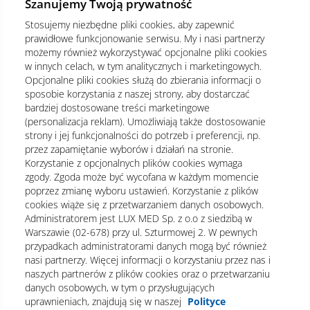
Szanujemy Twoją prywatność
Stosujemy niezbędne pliki cookies, aby zapewnić
prawidłowe funkcjonowanie serwisu. My i nasi partnerzy
możemy również wykorzystywać opcjonalne pliki cookies
w innych celach, w tym analitycznych i marketingowych.
Opcjonalne pliki cookies służą do zbierania informacji o
sposobie korzystania z naszej strony, aby dostarczać
bardziej dostosowane treści marketingowe
(personalizacja reklam). Umożliwiają także dostosowanie
strony i jej funkcjonalności do potrzeb i preferencji, np.
przez zapamiętanie wyborów i działań na stronie.
Korzystanie z opcjonalnych plików cookies wymaga
zgody. Zgoda może być wycofana w każdym momencie
poprzez zmianę wyboru ustawień. Korzystanie z plików
cookies wiąże się z przetwarzaniem danych osobowych.
Administratorem jest LUX MED Sp. z o.o z siedzibą w
Warszawie (02-678) przy ul. Szturmowej 2. W pewnych
Regulamin
Polityka prywatności
Notka prawna
przypadkach administratorami danych mogą być również
nasi partnerzy. Więcej informacji o korzystaniu przez nas i
Dane osobowe
Mapa strony
naszych partnerów z plików cookies oraz o przetwarzaniu
danych osobowych, w tym o przysługujących
Oświadczenie o dostępności
uprawnieniach, znajdują się w naszej
Polityce