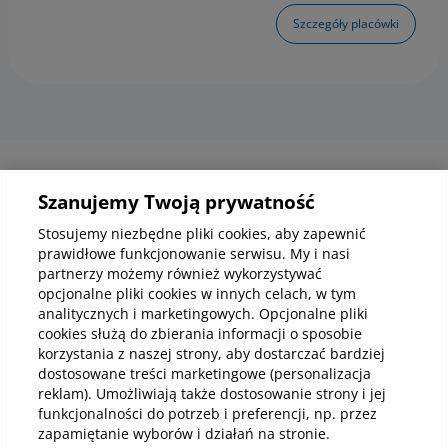
Szczegóły placówki
Informacje korporacyjne
Szanujemy Twoją prywatność
Stosujemy niezbędne pliki cookies, aby zapewnić
prawidłowe funkcjonowanie serwisu. My i nasi
Kup abonamenty online
partnerzy możemy również wykorzystywać
opcjonalne pliki cookies w innych celach, w tym
analitycznych i marketingowych. Opcjonalne pliki
Kup online
cookies służą do zbierania informacji o sposobie
korzystania z naszej strony, aby dostarczać bardziej
dostosowane treści marketingowe (personalizacja
reklam). Umożliwiają także dostosowanie strony i jej
Pobierz aplikację mobilną
funkcjonalności do potrzeb i preferencji, np. przez
zapamiętanie wyborów i działań na stronie.