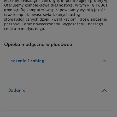
leczenie Invisalign), chirurgię, implantologię i protetykę.
Oferujemy kompleksową diagnostykę, w tym RTG i CBCT
(tomografię komputerową). Zapewniamy wysoką jakość
oraz kompleksowość świadczonych usług
stomatologicznych dzięki kwalifikacjom i doświadczeniu
personelu oraz nowoczesnemu wyposażeniu naszego
centrum medycznego.
Opieka medyczna w placówce
Leczenie i zabiegi
Badania