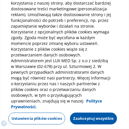
lub jest
korzystania z naszej strony, aby dostarczać bardziej
dostosowane treści marketingowe (personalizacja
reklam). Umożliwiają także dostosowanie strony i jej
niedostępna
funkcjonalności do potrzeb i preferencji, np. przez
zapamiętanie wyborów i działań na stronie.
Korzystanie z opcjonalnych plików cookies wymaga
zgody. Zgoda może być wycofana w każdym
Przejdź do strony:
momencie poprzez zmianę wyboru ustawień.
Korzystanie z plików cookies wiąże się z
Usługi
Abonamenty
przetwarzaniem danych osobowych.
Administratorem jest LUX MED Sp. z o.o z siedzibą
w Warszawie (02-678) przy ul. Szturmowej 2. W
pewnych przypadkach administratorami danych
Placówki
Kontakt
mogą być również nasi partnerzy. Więcej informacji
o korzystaniu przez nas i naszych partnerów z
plików cookies oraz o przetwarzaniu danych
Przejdź do strony głównej
osobowych, w tym o przysługujących
uprawnieniach, znajdują się w naszej
Polityce
Prywatności.
Ustawienia plików cookies
Zaakceptuj wszystkie