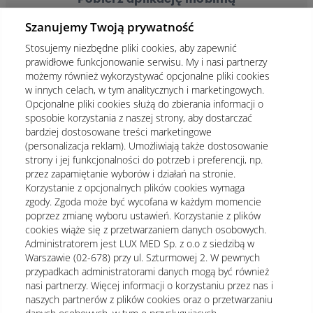
Szanujemy Twoją prywatność
Stosujemy niezbędne pliki cookies, aby zapewnić
prawidłowe funkcjonowanie serwisu. My i nasi partnerzy
możemy również wykorzystywać opcjonalne pliki cookies
w innych celach, w tym analitycznych i marketingowych.
Opcjonalne pliki cookies służą do zbierania informacji o
sposobie korzystania z naszej strony, aby dostarczać
bardziej dostosowane treści marketingowe
(personalizacja reklam). Umożliwiają także dostosowanie
strony i jej funkcjonalności do potrzeb i preferencji, np.
przez zapamiętanie wyborów i działań na stronie.
Korzystanie z opcjonalnych plików cookies wymaga
zgody. Zgoda może być wycofana w każdym momencie
poprzez zmianę wyboru ustawień. Korzystanie z plików
cookies wiąże się z przetwarzaniem danych osobowych.
Administratorem jest LUX MED Sp. z o.o z siedzibą w
Warszawie (02-678) przy ul. Szturmowej 2. W pewnych
Regulamin
Polityka prywatności
Notka prawna
przypadkach administratorami danych mogą być również
nasi partnerzy. Więcej informacji o korzystaniu przez nas i
Dane osobowe
Mapa strony
naszych partnerów z plików cookies oraz o przetwarzaniu